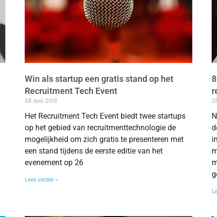
Win als startup een gratis stand op het
8
Recruitment Tech Event
r
28 mei 2015
2
Het Recruitment Tech Event biedt twee startups
N
op het gebied van recruitmenttechnologie de
d
mogelijkheid om zich gratis te presenteren met
i
een stand tijdens de eerste editie van het
m
evenement op 26
m
g
Lees verder »
Le