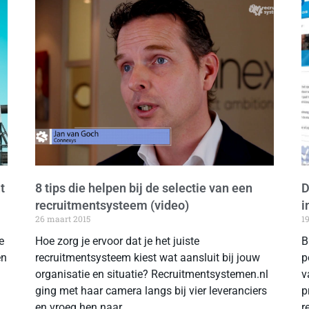
t
8 tips die helpen bij de selectie van een
D
recruitmentsysteem (video)
i
26 maart 2015
1
e
Hoe zorg je ervoor dat je het juiste
B
en
recruitmentsysteem kiest wat aansluit bij jouw
p
organisatie en situatie? Recruitmentsystemen.nl
v
ging met haar camera langs bij vier leveranciers
p
en vroeg hen naar
r