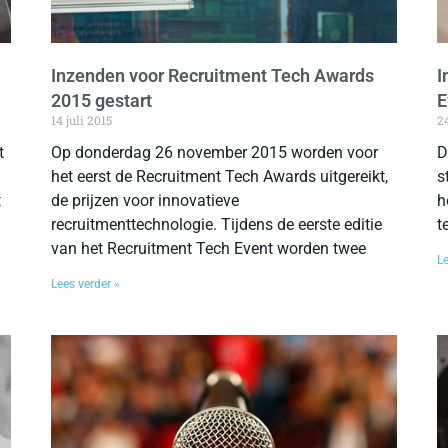
Inzenden voor Recruitment Tech Awards
I
2015 gestart
E
14 juli 2015
2
t
Op donderdag 26 november 2015 worden voor
D
het eerst de Recruitment Tech Awards uitgereikt,
s
t
de prijzen voor innovatieve
h
recruitmenttechnologie. Tijdens de eerste editie
t
van het Recruitment Tech Event worden twee
Le
Lees verder »