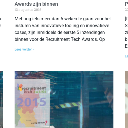
Awards zijn binnen
P
13 augustus 2015
27
m
Met nog iets meer dan 6 weken te gaan voor het
[
e
insturen van innovatieve tooling en innovatieve
S
cases, zijn inmiddels de eerste 5 inzendingen
z
binnen voor de Recruitment Tech Awards. Op
b
E
Lees verder »
Le