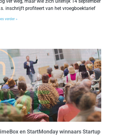
og ver weg, maar wie zich uiterlijk 14 september
.s. inschrijft profiteert van het vroegboektarief
es verder »
imeBox en StartMonday winnaars Startup