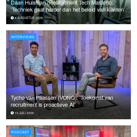
Daan Huisman (Recruitment Tech Masters):
‘Techniek gaat harder dan het beleid van klanten’
4 AUGUSTUS 2026
INTERVIEWS
Tycho van Paassen (VONQ): ‘Toekomst van
recruitment is proactieve AI’
13 JULI 2026
PODCAST