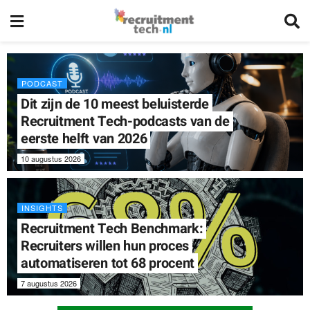
PODCAST
Dit zijn de 10 meest beluisterde
Recruitment Tech-podcasts van de
eerste helft van 2026
10 augustus 2026
INSIGHTS
Recruitment Tech Benchmark:
Recruiters willen hun proces
automatiseren tot 68 procent
7 augustus 2026