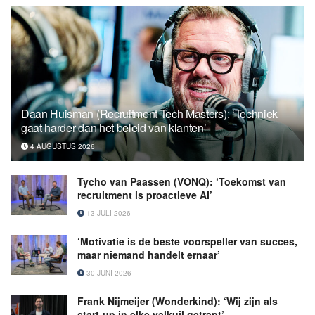
Daan Huisman (Recruitment Tech Masters): ‘Techniek
gaat harder dan het beleid van klanten’
4 AUGUSTUS 2026
Tycho van Paassen (VONQ): ‘Toekomst van
recruitment is proactieve AI’
13 JULI 2026
‘Motivatie is de beste voorspeller van succes,
maar niemand handelt ernaar’
30 JUNI 2026
Frank Nijmeijer (Wonderkind): ‘Wij zijn als
start-up in elke valkuil getrapt’