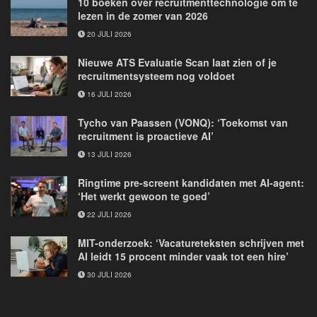
10 boeken over recruitmenttechnologie om te
lezen in de zomer van 2026
20 JULI 2026
Nieuwe ATS Evaluatie Scan laat zien of je
recruitmentsysteem nog voldoet
16 JULI 2026
Tycho van Paassen (VONQ): ‘Toekomst van
recruitment is proactieve AI’
13 JULI 2026
Ringtime pre-screent kandidaten met AI-agent:
‘Het werkt gewoon te goed’
22 JULI 2026
MIT-onderzoek: ‘Vacatureteksten schrijven met
AI leidt 15 procent minder vaak tot een hire’
30 JULI 2026