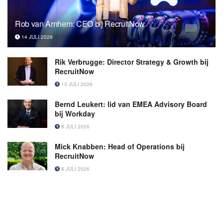
Rob van Arnhem: CEO bij RecruitNow
14 JULI 2026
Rik Verbrugge: Director Strategy & Growth bij
RecruitNow
13 JULI 2026
Bernd Leukert: lid van EMEA Advisory Board
bij Workday
8 JULI 2026
Mick Knabben: Head of Operations bij
RecruitNow
8 JULI 2026