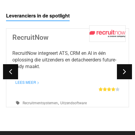
Leveranciers in de spotlight
RecruitNow
RecruitNow integreert ATS, CRM en AI in één
oplossing die uitzenders en detacheerders future-
ready maakt.
LEES MEER >





,
Recruitmentsystemen
Uitzendsoftware