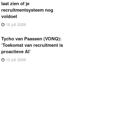
laat zien of je
recruitmentsysteem nog
voldoet
16 juli 2026
Tycho van Paassen (VONQ):
‘Toekomst van recruitment is
proactieve AI’
13 juli 2026