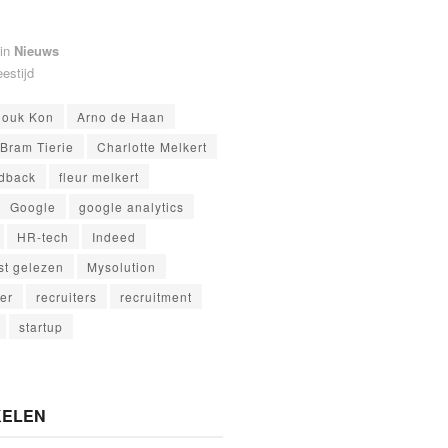
in
Nieuws
eestijd
nouk Kon
Arno de Haan
Bram Tierie
Charlotte Melkert
dback
fleur melkert
Google
google analytics
HR-tech
Indeed
t gelezen
Mysolution
ter
recruiters
recruitment
startup
KELEN