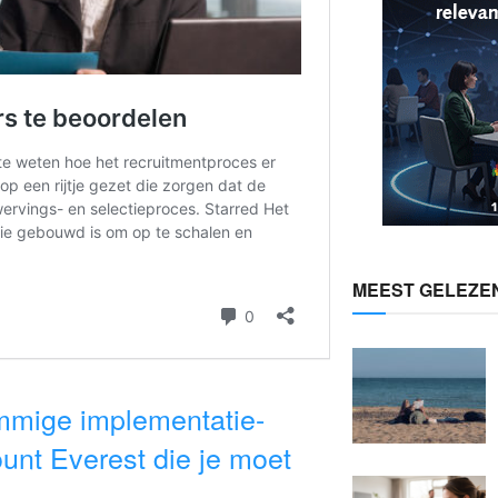
MEEST GELEZE
mmige implementatie-
unt Everest die je moet