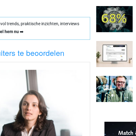
l trends, praktische inzichten, interviews
el hem nu
➡️
uiters te beoordelen