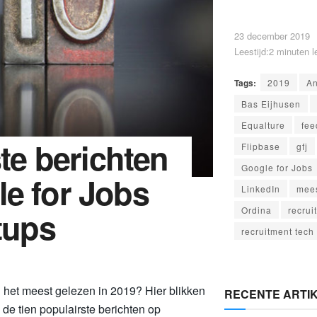
23 december 2019
Leestijd:2 minuten l
Tags:
2019
A
Bas Eijhusen
Equalture
fee
ste berichten
Flipbase
gfj
Google for Jobs
le for Jobs
LinkedIn
mees
tups
Ordina
recrui
recruitment tech
n het meest gelezen in 2019? Hier blikken
RECENTE ARTI
de tien populairste berichten op