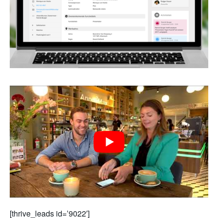
[thrive_leads id=’9022′]