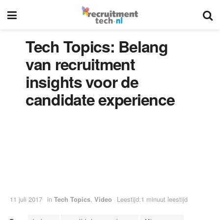
Tech Topics: Belang
van recruitment
insights voor de
candidate experience
11 juli 2017
in
Tech Topics
,
Video
Leestijd:1 minuut leestijd