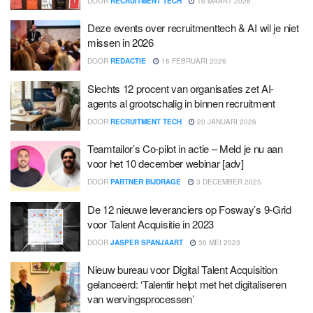
DOOR
RECRUITMENT TECH
16 MAART 2026
Deze events over recruitmenttech & AI wil je niet
missen in 2026
DOOR
REDACTIE
16 FEBRUARI 2026
Slechts 12 procent van organisaties zet AI-
agents al grootschalig in binnen recruitment
DOOR
RECRUITMENT TECH
20 JANUARI 2026
Teamtailor’s Co-pilot in actie – Meld je nu aan
voor het 10 december webinar [adv]
DOOR
PARTNER BIJDRAGE
3 DECEMBER 2025
De 12 nieuwe leveranciers op Fosway’s 9-Grid
voor Talent Acquisitie in 2023
DOOR
JASPER SPANJAART
30 MEI 2023
Nieuw bureau voor Digital Talent Acquisition
gelanceerd: ‘Talentir helpt met het digitaliseren
van wervingsprocessen’