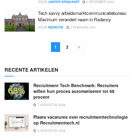
DOOR
JASPER SPANJAART
6 DECEMBER 2022
Tech savvy arbeidsmarktcommunicatiebureau
Maximum verandert naam in Radancy
DOOR
REDACTIE
3 FEBRUARI 2021
1
2
RECENTE ARTIKELEN
Recruitment Tech Benchmark: Recruiters
willen hun proces automatiseren tot 68
procent
7 AUGUSTUS 2026
Plaats vacatures over recruitmenttechnologie
op Recruitmenttech.nl
6 AUGUSTUS 2026