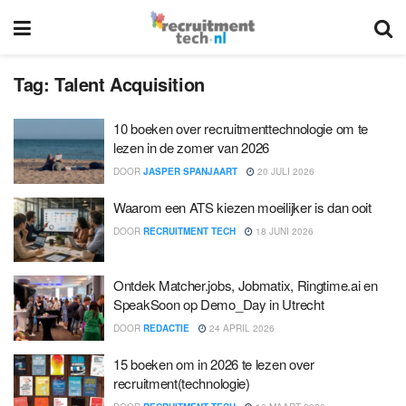
Tag:
Talent Acquisition
10 boeken over recruitmenttechnologie om te
lezen in de zomer van 2026
DOOR
JASPER SPANJAART
20 JULI 2026
Waarom een ATS kiezen moeilijker is dan ooit
DOOR
RECRUITMENT TECH
18 JUNI 2026
Ontdek Matcher.jobs, Jobmatix, Ringtime.ai en
SpeakSoon op Demo_Day in Utrecht
DOOR
REDACTIE
24 APRIL 2026
15 boeken om in 2026 te lezen over
recruitment(technologie)