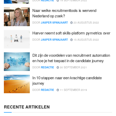
DOOR
REDACTIE
19 SEPTEMBER 2022
Naar welke recruitmenttools is wervend
Nederland op zoek?
DOOR
JASPER SPANJAART
23 AUGUSTUS 2022
Harver neemt soft skills-platform pymetrics over
DOOR
JASPER SPANJAART
15 AUGUSTUS 2022
Dit zijn de voordelen van recruitment automation
en hoe je het toepast in de candidate journey
DOOR
REDACTIE
30 SEPTEMBER 2021
In 10 stappen naar een krachtige candidate
journey
DOOR
REDACTIE
11 SEPTEMBER 2019
RECENTE ARTIKELEN