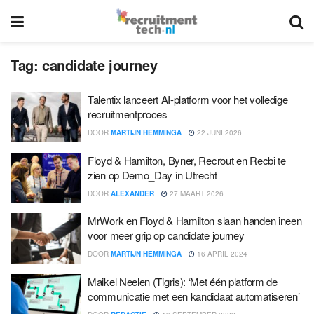
Tag:
candidate journey
Talentix lanceert AI-platform voor het volledige
recruitmentproces
DOOR
MARTIJN HEMMINGA
22 JUNI 2026
Floyd & Hamilton, Byner, Recrout en Recbi te
zien op Demo_Day in Utrecht
DOOR
ALEXANDER
27 MAART 2026
MrWork en Floyd & Hamilton slaan handen ineen
voor meer grip op candidate journey
DOOR
MARTIJN HEMMINGA
16 APRIL 2024
Maikel Neelen (Tigris): ‘Met één platform de
communicatie met een kandidaat automatiseren’