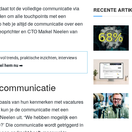
aat tot de volledige communicatie via
RECENTE ARTI
den om alle touchpoints met een
o heb je altijd de communicatie over een
edeoprichter en CTO Maikel Neelen van
l trends, praktische inzichten, interviews
el hem nu
➡️
 communicatie
 basis van hun kenmerken met vacatures
 kun je de communicatie met een
t Neelen uit. “We hebben mogelijk een
se?’ Die communicatie wordt getriggerd in