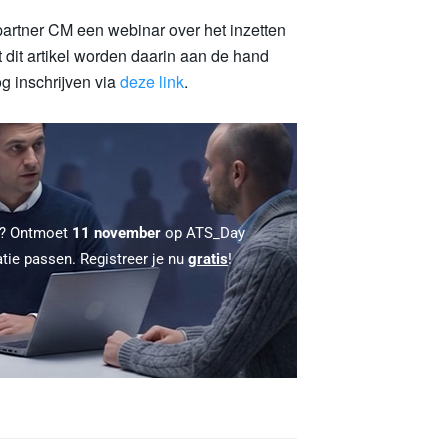
artner CM een webinar over het inzetten
 dit artikel worden daarin aan de hand
og inschrijven via
deze link
.
 ? Ontmoet
11 november
op ATS_Day
atie passen. Registreer je nu
gratis
!