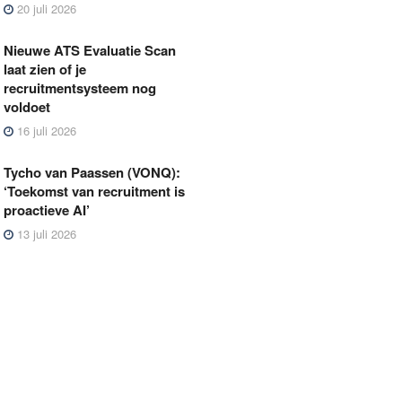
20 juli 2026
Nieuwe ATS Evaluatie Scan
laat zien of je
recruitmentsysteem nog
voldoet
16 juli 2026
Tycho van Paassen (VONQ):
‘Toekomst van recruitment is
proactieve AI’
13 juli 2026