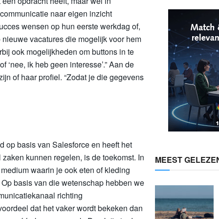
t een opdracht heeft, maar wel in
 communicatie naar eigen inzicht
 succes wensen op hun eerste werkdag of,
op nieuwe vacatures die mogelijk voor hem
rbij ook mogelijkheden om buttons in te
of ‘nee, ik heb geen interesse’.” Aan de
ijn of haar profiel. “Zodat je die gegevens
d op basis van Salesforce en heeft het
l zaken kunnen regelen, is de toekomst. In
MEEST GELEZE
 medium waarin je ook eten of kleding
en. Op basis van die wetenschap hebben we
unicatiekanaal richting
voordeel dat het vaker wordt bekeken dan