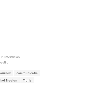
in
Interviews
eestijd
journey
communicatie
kel Neelen
Tigris