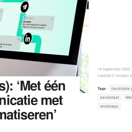
19 september 2022
Leestijd:3 minuten l
s): ‘Met één
Tags:
candidate 
icatie met
kandidaat
Mai
whatsapp
matiseren’