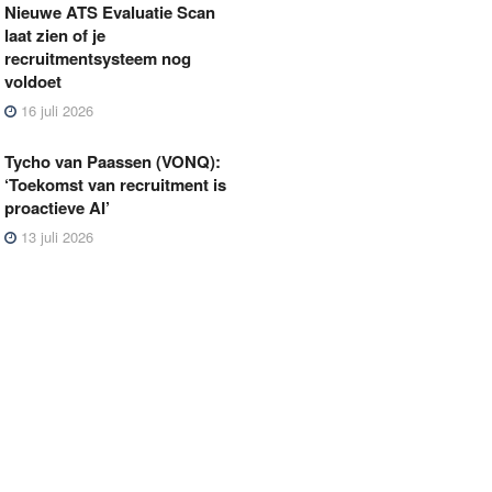
Nieuwe ATS Evaluatie Scan
laat zien of je
recruitmentsysteem nog
voldoet
16 juli 2026
Tycho van Paassen (VONQ):
‘Toekomst van recruitment is
proactieve AI’
13 juli 2026