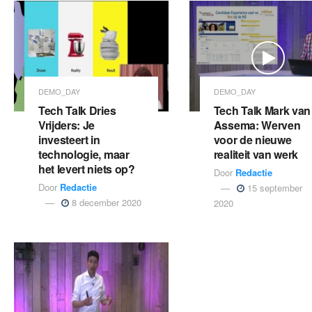
DEMO_DAY
DEMO_DAY
Tech Talk Dries
Tech Talk Mark van
Vrijders: Je
Assema: Werven
investeert in
voor de nieuwe
technologie, maar
realiteit van werk
het levert niets op?
Door
Redactie
Door
Redactie
15 september
8 december 2020
2020