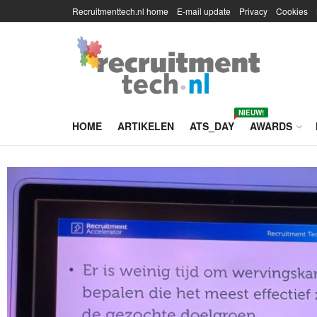
Recruitmenttech.nl home
E-mail update
Privacy
Cookies
NIEUW!
HOME
ARTIKELEN
ATS_DAY
AWARDS