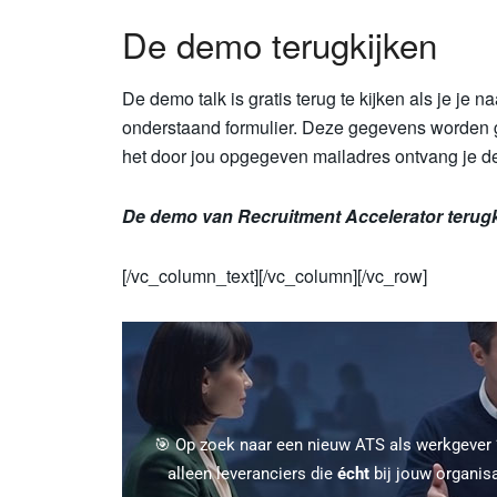
De demo terugkijken
De demo talk is gratis terug te kijken als je je n
onderstaand formulier. Deze gegevens worden g
het door jou opgegeven mailadres ontvang je de
De demo van Recruitment Accelerator terugki
[/vc_column_text][/vc_column][/vc_row]
🎯 Op zoek naar een nieuw ATS als werkgever
alleen leveranciers die
écht
bij jouw organis