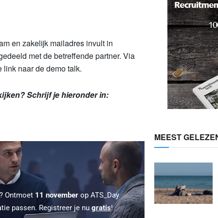
aam en zakelijk mailadres invult in
edeeld met de betreffende partner. Via
 link naar de demo talk.
jken? Schrijf je hieronder in:
MEEST GELEZE
 ? Ontmoet
11 november
op ATS_Day
atie passen. Registreer je nu
gratis
!