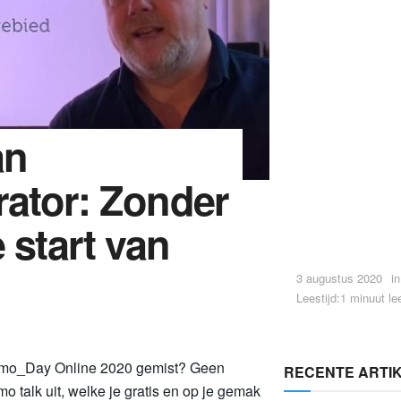
an
rator: Zonder
 start van
3 augustus 2020
in
Leestijd:1 minuut lee
emo_Day Online 2020 gemist? Geen
RECENTE ARTI
o talk uit, welke je gratis en op je gemak