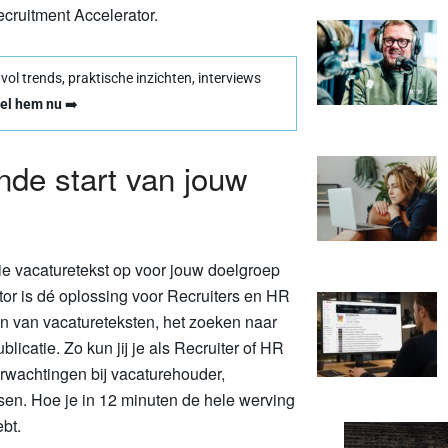
ecruitment Accelerator.
l trends, praktische inzichten, interviews
el hem nu
➡️
nde start van jouw
ie vacaturetekst op voor jouw doelgroep
or is dé oplossing voor Recruiters en HR
en van vacatureteksten, het zoeken naar
icatie. Zo kun jij je als Recruiter of HR
wachtingen bij vacaturehouder,
sen. Hoe je in 12 minuten de hele werving
ebt.