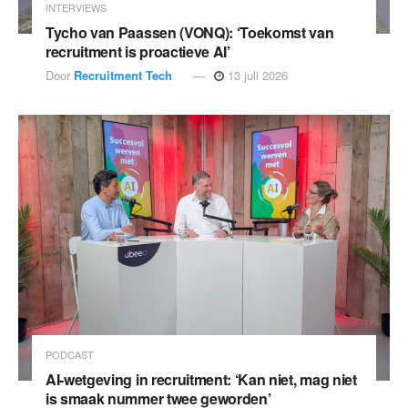
INTERVIEWS
Tycho van Paassen (VONQ): ‘Toekomst van
recruitment is proactieve AI’
Door
Recruitment Tech
13 juli 2026
PODCAST
AI-wetgeving in recruitment: ‘Kan niet, mag niet
is smaak nummer twee geworden’