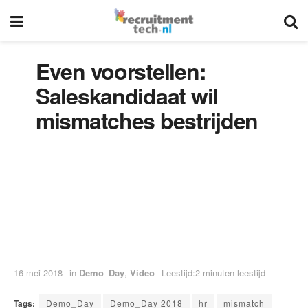
Even voorstellen:
Saleskandidaat wil
mismatches bestrijden
16 mei 2018
in
Demo_Day
,
Video
Leestijd:2 minuten leestijd
Tags:
Demo_Day
Demo_Day 2018
hr
mismatch