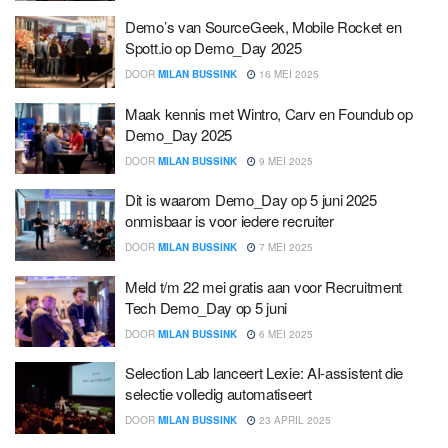
Demo’s van SourceGeek, Mobile Rocket en
Spott.io op Demo_Day 2025
DOOR
MILAN BUSSINK
16 MEI 2025
Maak kennis met Wintro, Carv en Foundub op
Demo_Day 2025
DOOR
MILAN BUSSINK
9 MEI 2025
Dit is waarom Demo_Day op 5 juni 2025
onmisbaar is voor iedere recruiter
DOOR
MILAN BUSSINK
7 MEI 2025
Meld t/m 22 mei gratis aan voor Recruitment
Tech Demo_Day op 5 juni
DOOR
MILAN BUSSINK
6 MEI 2025
Selection Lab lanceert Lexie: AI-assistent die
selectie volledig automatiseert
DOOR
MILAN BUSSINK
23 APRIL 2025