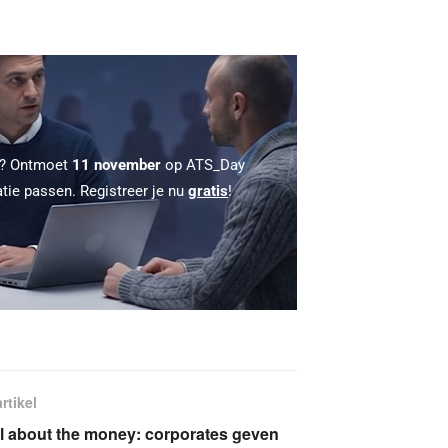
 ? Ontmoet
11 november
op ATS_Day
atie passen. Registreer je nu
gratis
!
rtikel
all about the money: corporates geven