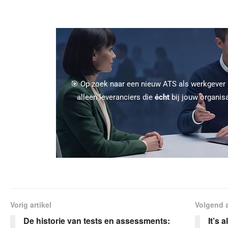
🎯 Op zoek naar een nieuw ATS als werkgever
alleen leveranciers die
écht
bij jouw organis
Vorig artikel
Volgend a
De historie van tests en assessments:
It’s 