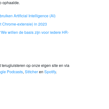
ro ophaalde.
uiken Artificial Intelligence (AI)
met Chrome-extensie) in 2023
‘We willen de basis zijn voor iedere HR-
terugluisteren op onze eigen site en via
gle Podcasts
,
Stitcher
en
Spotify
.