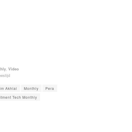
hly
,
Video
eestijd
im Akhlal
Monthly
Pera
itment Tech Monthly