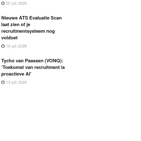
20 juli 2026
Nieuwe ATS Evaluatie Scan
laat zien of je
recruitmentsysteem nog
voldoet
16 juli 2026
Tycho van Paassen (VONQ):
‘Toekomst van recruitment is
proactieve AI’
13 juli 2026