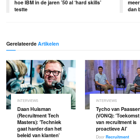
hoe IBM in de jaren ’50 al ‘hard skills’
meer 
testte
dan 
Gerelateerde
Artikelen
INTERVIEWS
INTERVIEWS
Daan Huisman
Tycho van Paasse
(Recruitment Tech
(VONQ): ‘Toekomst
Masters): ‘Techniek
van recruitment is
gaat harder dan het
proactieve AI’
beleid van klanten’
Door
Recruitment