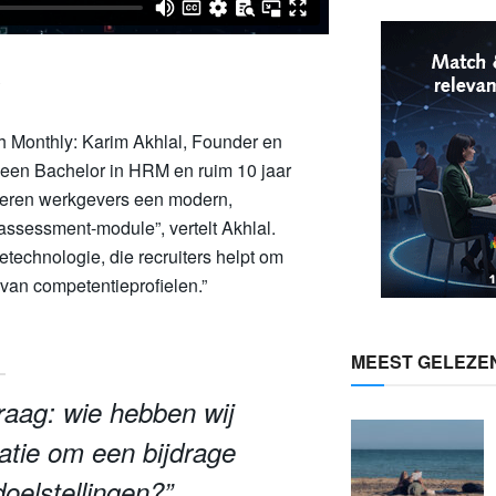
v
ch Monthly: Karim Akhlal, Founder en
t een Bachelor in HRM en ruim 10 jaar
leveren werkgevers een modern,
assessment-module”, vertelt Akhlal.
technologie, die recruiters helpt om
 van competentieprofielen.”
MEEST GELEZE
vraag:
wie hebben wij
atie om een bijdrage
doelstellingen?”