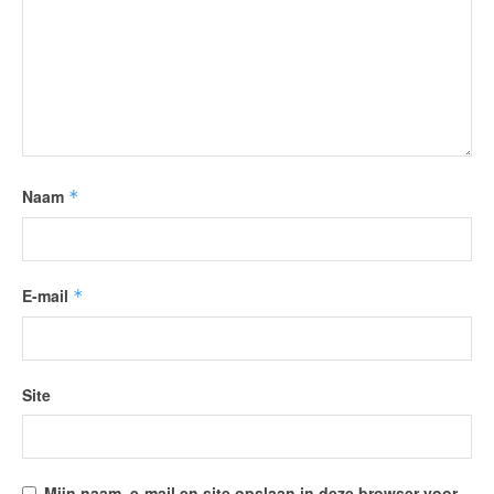
Naam
*
E-mail
*
Site
Mijn naam, e-mail en site opslaan in deze browser voor