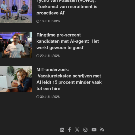
Tycho van Paassen (VONQ):
‘Toekomst van recruitment is
proactieve AI’
13 JULI 2026
Ringtime pre-screent
kandidaten met AI-agent: ‘Het
werkt gewoon te goed’
22 JULI 2026
MIT-onderzoek:
‘Vacatureteksten schrijven met
AI leidt 15 procent minder vaak
tot een hire’
30 JULI 2026