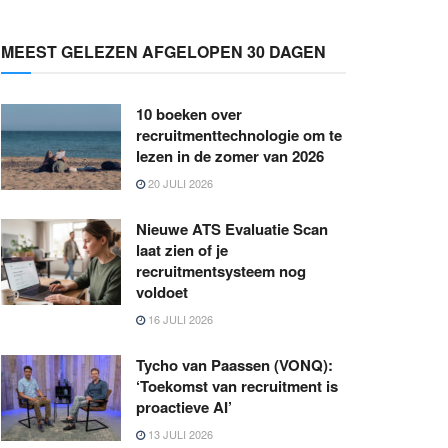
MEEST GELEZEN AFGELOPEN 30 DAGEN
10 boeken over
recruitmenttechnologie om te
lezen in de zomer van 2026
20 JULI 2026
Nieuwe ATS Evaluatie Scan
laat zien of je
recruitmentsysteem nog
voldoet
16 JULI 2026
Tycho van Paassen (VONQ):
‘Toekomst van recruitment is
proactieve AI’
13 JULI 2026