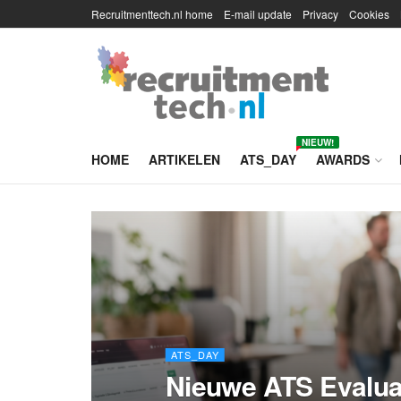
Recruitmenttech.nl home
E-mail update
Privacy
Cookies
NIEUW!
HOME
ARTIKELEN
ATS_DAY
AWARDS
ATS_DAY
Nieuwe ATS Evalua