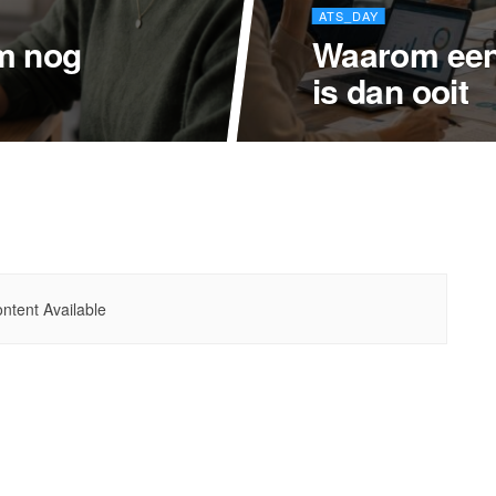
ATS_DAY
m nog
Waarom een 
is dan ooit
ntent Available