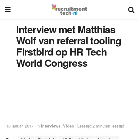
Interview met Matthias
Wolf van referral tooling
Firstbird op HR Tech
World Congress
10 januari 2017
in
Interviews
,
Video
Leestijd:2 minuten leestijd