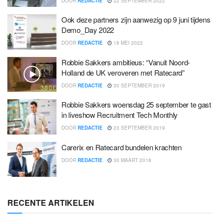
DOOR
REDACTIE
22 SEPTEMBER 2022
Ook deze partners zijn aanwezig op 9 juni tijdens
Demo_Day 2022
DOOR
REDACTIE
18 MEI 2022
Robbie Sakkers ambitieus: “Vanuit Noord-
Holland de UK veroveren met Ratecard”
DOOR
REDACTIE
30 SEPTEMBER 2019
Robbie Sakkers woensdag 25 september te gast
in liveshow Recruitment Tech Monthly
DOOR
REDACTIE
23 SEPTEMBER 2019
Carerix en Ratecard bundelen krachten
DOOR
REDACTIE
30 MAART 2018
RECENTE ARTIKELEN