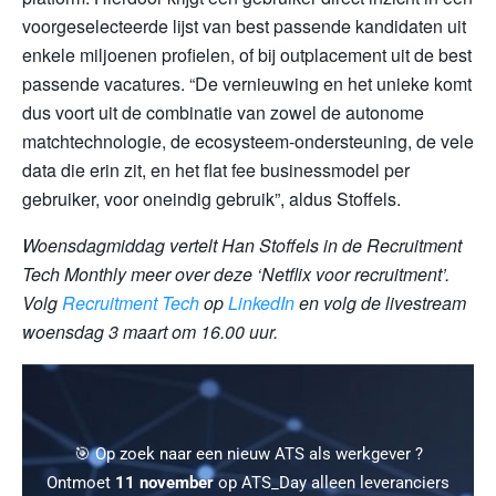
voorgeselecteerde lijst van best passende kandidaten uit
enkele miljoenen profielen, of bij outplacement uit de best
passende vacatures. “De vernieuwing en het unieke komt
dus voort uit de combinatie van zowel de autonome
matchtechnologie, de ecosysteem-ondersteuning, de vele
data die erin zit, en het flat fee businessmodel per
gebruiker, voor oneindig gebruik”, aldus Stoffels.
Woensdagmiddag vertelt Han Stoffels in de Recruitment
Tech Monthly meer over deze ‘Netflix voor recruitment’.
Volg
Recruitment Tech
op
LinkedIn
en volg de livestream
woensdag 3 maart om 16.00 uur.
🎯 Op zoek naar een nieuw ATS als werkgever ?
Ontmoet
11 november
op ATS_Day alleen leveranciers