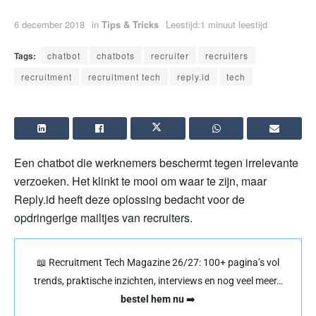
6 december 2018
in
Tips & Tricks
Leestijd:1 minuut leestijd
Tags:
chatbot
chatbots
recruiter
recruiters
recruitment
recruitment tech
reply.id
tech
Een chatbot die werknemers beschermt tegen irrelevante
verzoeken. Het klinkt te mooi om waar te zijn, maar
Reply.id heeft deze oplossing bedacht voor de
opdringerige mailtjes van recruiters.
📖 Recruitment Tech Magazine 26/27: 100+ pagina’s vol
trends, praktische inzichten, interviews en nog veel meer…
bestel hem nu
➡️