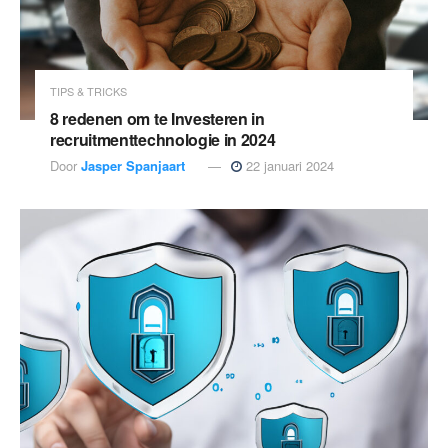
TIPS & TRICKS
8 redenen om te Investeren in
recruitmenttechnologie in 2024
Door
Jasper Spanjaart
22 januari 2024