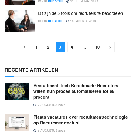
DOOR
REDACTIE
22 FEBRUARI 2019
Dit zijn dé 5 tools om recruiters te beoordelen
DOOR
REDACTIE
16 JANUARI 2019
1
2
3
4
…
10
RECENTE ARTIKELEN
Recruitment Tech Benchmark: Recruiters
willen hun proces automatiseren tot 68
procent
7 AUGUSTUS 2026
Plaats vacatures over recruitmenttechnologie
op Recruitmenttech.nl
6 AUGUSTUS 2026