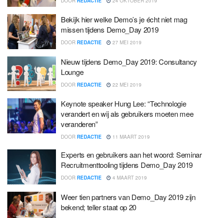
DOOR
REDACTIE
24 OKTOBER 2019
Bekijk hier welke Demo’s je écht niet mag
missen tijdens Demo_Day 2019
DOOR
REDACTIE
27 MEI 2019
Nieuw tijdens Demo_Day 2019: Consultancy
Lounge
DOOR
REDACTIE
22 MEI 2019
Keynote speaker Hung Lee: “Technologie
verandert en wij als gebruikers moeten mee
veranderen”
DOOR
REDACTIE
11 MAART 2019
Experts en gebruikers aan het woord: Seminar
Recruitmenttooling tijdens Demo_Day 2019
DOOR
REDACTIE
4 MAART 2019
Weer tien partners van Demo_Day 2019 zijn
bekend; teller staat op 20