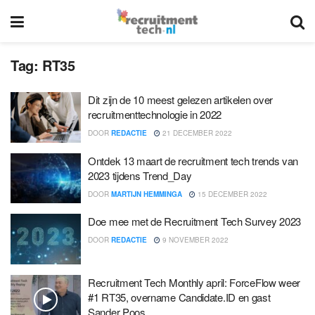
Tag:
RT35
Dit zijn de 10 meest gelezen artikelen over
recruitmenttechnologie in 2022
DOOR
REDACTIE
21 DECEMBER 2022
Ontdek 13 maart de recruitment tech trends van
2023 tijdens Trend_Day
DOOR
MARTIJN HEMMINGA
15 DECEMBER 2022
Doe mee met de Recruitment Tech Survey 2023
DOOR
REDACTIE
9 NOVEMBER 2022
Recruitment Tech Monthly april: ForceFlow weer
#1 RT35, overname Candidate.ID en gast
Sander Poos