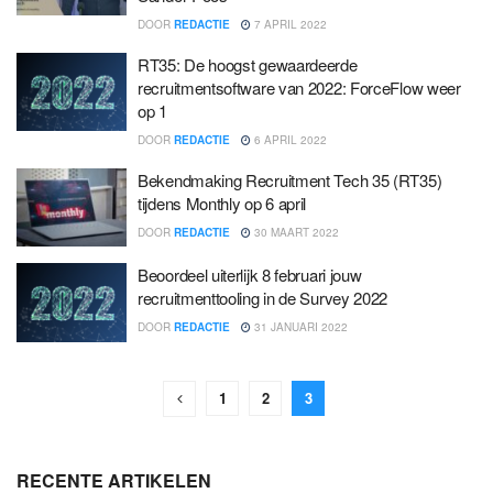
DOOR
REDACTIE
7 APRIL 2022
RT35: De hoogst gewaardeerde
recruitmentsoftware van 2022: ForceFlow weer
op 1
DOOR
REDACTIE
6 APRIL 2022
Bekendmaking Recruitment Tech 35 (RT35)
tijdens Monthly op 6 april
DOOR
REDACTIE
30 MAART 2022
Beoordeel uiterlijk 8 februari jouw
recruitmenttooling in de Survey 2022
DOOR
REDACTIE
31 JANUARI 2022
1
2
3
RECENTE ARTIKELEN