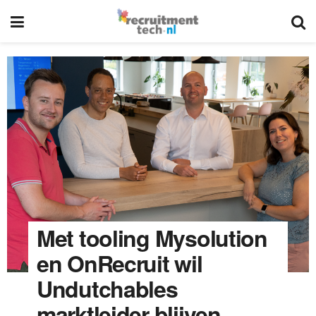
Met tooling Mysolution
en OnRecruit wil
Undutchables
marktleider blijven