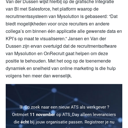
Van der Dussen wijst hierbij op de grafische integratie
van BI met Salesforce, het platform waarop de
recruitmentssysteem van Mysolution is gebaseerd: “Dat
biedt mogelijkheden voor onze recruiters en andere
collega’s om binnen één applicatie alle gewenste data en
KPI’s op maat te visualiseren.” Jansen en Van der
Dussen zijn ervan overtuigd dat de recruitmentsoftware
van Mysolution en OnRecruit gaat helpen om deze
positie te behouden. Met het oog op de toenemende
dynamiek en snelheid van online marketing is die hulp
volgens hen meer dan wenselijk.
🎯 Op zoek naar een nieuw ATS als werkgever ?
Ontmoet
11 november
op ATS_Day alleen leveranciers
die
écht
bij jouw organisatie passen. Registreer je nu