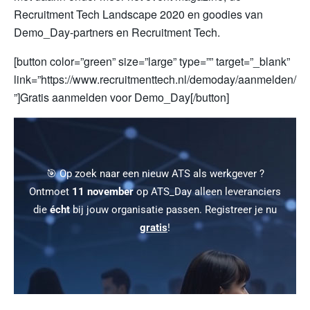
Recruitment Tech Landscape 2020 en goodies van
Demo_Day-partners en Recruitment Tech.
[button color=”green” size=”large” type=”” target=”_blank”
link=”https://www.recruitmenttech.nl/demoday/aanmelden/
”]Gratis aanmelden voor Demo_Day[/button]
🎯 Op zoek naar een nieuw ATS als werkgever ?
Ontmoet
11 november
op ATS_Day alleen leveranciers
die
écht
bij jouw organisatie passen. Registreer je nu
gratis
!