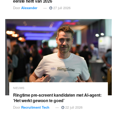
eerste helft van 2026
Door
Alexander
27 juli 2026
NIEUWS
Ringtime pre-screent kandidaten met AI-agent:
‘Het werkt gewoon te goed’
Door
Recruitment Tech
22 juli 2026