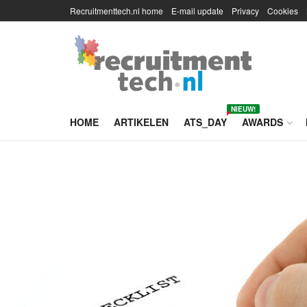
Recruitmenttech.nl home
E-mail update
Privacy
Cookies
NIEUW!
HOME
ARTIKELEN
ATS_DAY
AWARDS