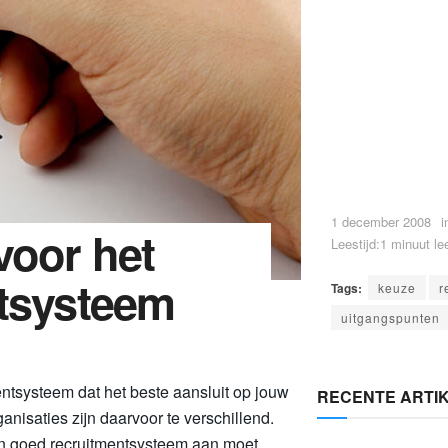
1 december 2008
i
voor het
Leestijd:1 minuut lee
ntsysteem
Tags:
keuze
r
uitgangspunten
entsysteem dat het beste aansluit op jouw
RECENTE ARTI
nisaties zijn daarvoor te verschillend.
en goed recruitmentsysteem aan moet