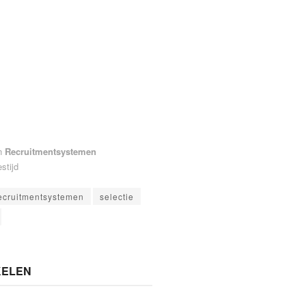
n
Recruitmentsystemen
stijd
ecruitmentsystemen
selectie
KELEN