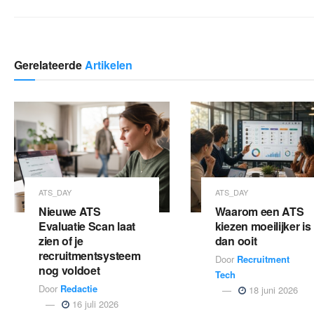
Gerelateerde
Artikelen
ATS_DAY
ATS_DAY
Nieuwe ATS
Waarom een ATS
Evaluatie Scan laat
kiezen moeilijker is
zien of je
dan ooit
recruitmentsysteem
Door
Recruitment
nog voldoet
Tech
Door
Redactie
18 juni 2026
16 juli 2026