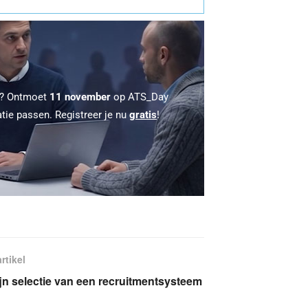
 ? Ontmoet
11 november
op ATS_Day
atie passen. Registreer je nu
gratis
!
rtikel
ijn selectie van een recruitmentsysteem