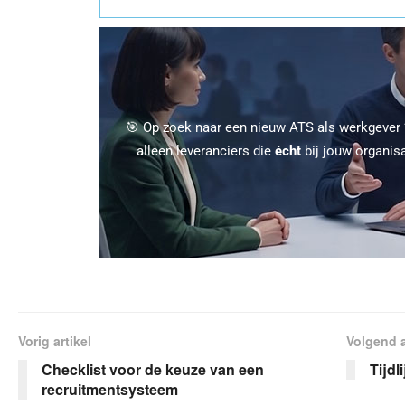
🎯 Op zoek naar een nieuw ATS als werkgever
alleen leveranciers die
écht
bij jouw organis
Vorig artikel
Volgend a
Checklist voor de keuze van een
Tijdl
recruitmentsysteem