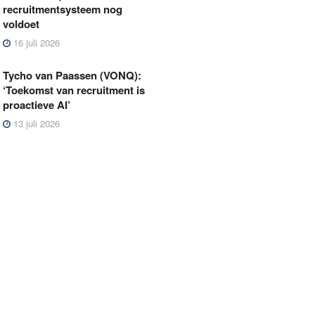
recruitmentsysteem nog
voldoet
16 juli 2026
Tycho van Paassen (VONQ):
‘Toekomst van recruitment is
proactieve AI’
13 juli 2026