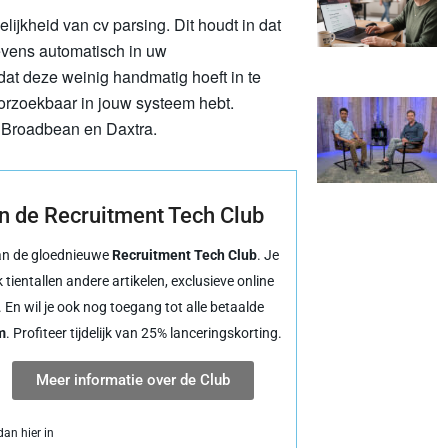
jkheid van cv parsing. Dit houdt in dat
vens automatisch in uw
dat deze weinig handmatig hoeft in te
doorzoekbaar in jouw systeem hebt.
, Broadbean en Daxtra.
 de Recruitment Tech Club
van de gloednieuwe
Recruitment Tech Club
. Je
k tientallen andere artikelen, exclusieve online
 En wil je ook nog toegang tot alle betaalde
m
. Profiteer tijdelijk van 25% lanceringskorting.
Meer informatie over de Club
an hier in