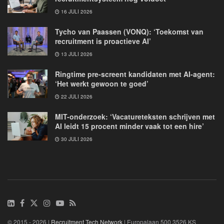
16 JULI 2026
Tycho van Paassen (VONQ): ‘Toekomst van
recruitment is proactieve AI’
13 JULI 2026
Ringtime pre-screent kandidaten met AI-agent:
‘Het werkt gewoon te goed’
22 JULI 2026
MIT-onderzoek: ‘Vacatureteksten schrijven met
AI leidt 15 procent minder vaak tot een hire’
30 JULI 2026
© 2015 - 2026 |
Recruitment Tech Network
| Europalaan 500 3526 KS