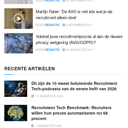
DOOR
REDACTIE
20 DECEMBER 2017
Martijn Faber: ‘De AVG is niet iets wat je als
recruitment alleen doet’
DOOR
REDACTIE
9 NOVEMBER 2017
Voldoet jouw recruitmentproces al aan de nieuwe
privacy wetgeving (AVG/GDPR)?
DOOR
REDACTIE
22 AUGUSTUS 2017
RECENTE ARTIKELEN
Dit zijn de 10 meest beluisterde Recruitment
Tech-podcasts van de eerste helft van 2026
10 AUGUSTUS 2026
Recruitment Tech Benchmark: Recruiters
willen hun proces automatiseren tot 68
procent
7 AUGUSTUS 2026