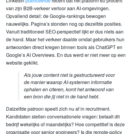
LinkedIn
publiceerde
recent dat het platform 60 procent
van zijn B2B-verkeer verloor aan AI-omgevingen.
Opvallend detail: de Google-rankings bewogen
nauwelijks. Pagina’s stonden nog op dezelfde posities.
Vanuit traditioneel SEO-perspectief lijkt er dus niets aan
de hand. Maar het verkeer daalde omdat gebruikers hun
antwoorden direct kregen binnen tools als ChatGPT en
Google’s AI Overviews. En dus werd er niet meer op een
website geklikt.
Als jouw content niet is gestructureerd voor
de manier waarop AI-systemen informatie
ophalen en citeren, komt het antwoord van
een bron die jij niet in de hand hebt.
Datzelfde patroon speelt zich nu af in recruitment.
Kandidaten stellen conversationele vragen: betaalt dit
bedrijf wekelijks of maandelijks? Hoe competitief is deze
organisatie voor senior engineers? Is die remote-policy