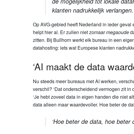
de mogelijkheid tot lokale dat
klanten nadrukkelijk verlangen.
Op AVG-gebied heeft Nederland in ieder geval e
helpt hier al. Er zullen niet zomaar
megaoude
da
zitten. Bij Bullhorn werkt elk bureau in een eig
datahosting: iets wat Europese klanten nadrukke
‘AI maakt de data waarde
Nu steeds meer bureaus met AI werken, verschui
verschil? ‘Dat onderscheidend vermogen zit in de d
‘Je hebt zoveel data in eigen handen die niet alt
data alleen maar waardevoller. Hoe beter de dat
‘Hoe beter de data, hoe beter 