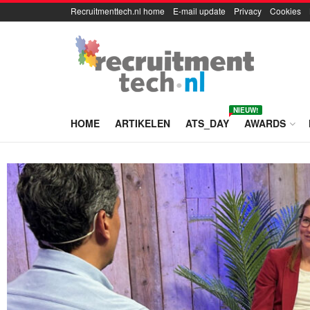
Recruitmenttech.nl home
E-mail update
Privacy
Cookies
NIEUW!
HOME
ARTIKELEN
ATS_DAY
AWARDS