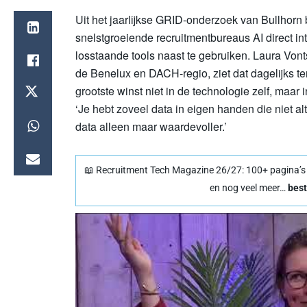
Uit het jaarlijkse GRID-onderzoek van Bullhorn b
snelstgroeiende recruitmentbureaus AI direct inte
losstaande tools naast te gebruiken. Laura Vont
de Benelux en DACH-regio, ziet dat dagelijks ter
grootste winst niet in de technologie zelf, maar 
‘Je hebt zoveel data in eigen handen die niet alt
data alleen maar waardevoller.’
📖 Recruitment Tech Magazine 26/27: 100+ pagina’s vo
en nog veel meer…
best