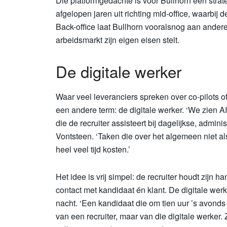
Die platformgedachte is voor Bullhorn een strat
afgelopen jaren uit richting mid-office, waarbij de
Back-office laat Bullhorn vooralsnog aan andere
arbeidsmarkt zijn eigen eisen stelt.
De digitale werker
Waar veel leveranciers spreken over co-pilots o
een andere term: de digitale werker. ‘We zien A
die de recruiter assisteert bij dagelijkse, admin
Vontsteen. ‘Taken die over het algemeen niet al
heel veel tijd kosten.’
Het idee is vrij simpel: de recruiter houdt zijn 
contact met kandidaat én klant. De digitale werker
nacht. ‘Een kandidaat die om tien uur ’s avonds s
van een recruiter, maar van die digitale werker.