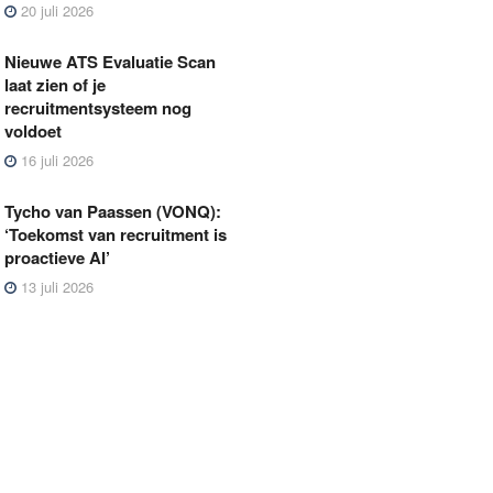
20 juli 2026
Nieuwe ATS Evaluatie Scan
laat zien of je
recruitmentsysteem nog
voldoet
16 juli 2026
Tycho van Paassen (VONQ):
‘Toekomst van recruitment is
proactieve AI’
13 juli 2026