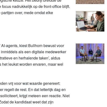
egische keuze. Het bedrijf breidde de
 focus nadrukkelijk op de front-office blijft.
 partijen over, mede omdat elke
f AI-agents, kiest Bullhorn bewust voor
I inmiddels als een digitale medewerker
istratieve en herhalende taken’, aldus
s het leukst worden ervaren, maar wel
handen vrij voor wat waarde genereert:
 regelt de rest. En dat letterlijk dag en
olliciteert, krijgt meteen een reactie. Niet
 Zodat de kandidaat weet dat zijn