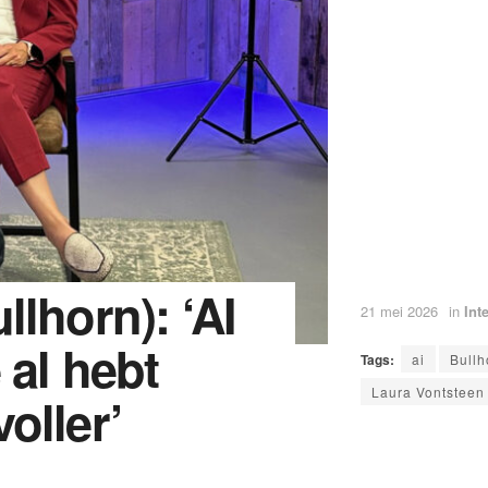
lhorn): ‘AI
21 mei 2026
in
Int
 al hebt
Tags:
ai
Bullh
Laura Vontsteen
oller’