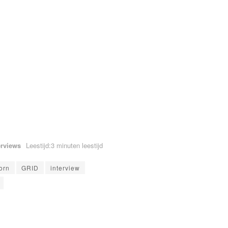
erviews
Leestijd:3 minuten leestijd
orn
GRID
interview