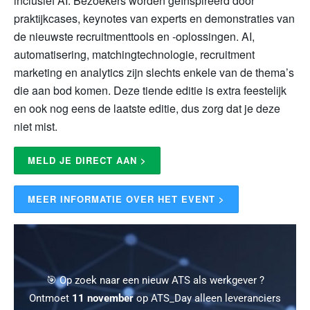
inclusief AI. Bezoekers worden geïnspireerd door
praktijkcases, keynotes van experts en demonstraties van
de nieuwste recruitmenttools en -oplossingen. AI,
automatisering, matchingtechnologie, recruitment
marketing en analytics zijn slechts enkele van de thema’s
die aan bod komen. Deze tiende editie is extra feestelijk
en ook nog eens de laatste editie, dus zorg dat je deze
niet mist.
MELD JE DIRECT AAN >
MEER INFORMATIE OVER HET EVENT >
🎯 Op zoek naar een nieuw ATS als werkgever ?
Ontmoet
11 november
op ATS_Day alleen leveranciers