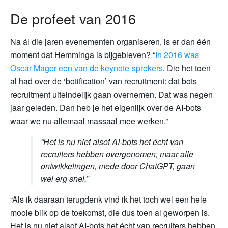
De profeet van 2016
Na ál die jaren evenementen organiseren, is er dan één
moment dat Hemminga is bijgebleven? “
In 2016 was
Oscar Mager een van de keynote-sprekers
. Die het toen
al had over de ‘botification’ van recruitment: dat bots
recruitment uiteindelijk gaan overnemen. Dat was negen
jaar geleden. Dan heb je het eigenlijk over de AI-bots
waar we nu allemaal massaal mee werken.”
“Het is nu niet alsof AI-bots het écht van
recruiters hebben overgenomen, maar alle
ontwikkelingen, mede door ChatGPT, gaan
wel erg snel.”
“Als ik daaraan terugdenk vind ik het toch wel een hele
mooie blik op de toekomst, die dus toen al geworpen is.
Het is nu niet alsof AI-bots het écht van recruiters hebben