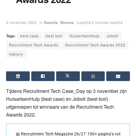
3 november 2022
in
Awards
,
Nieuws
Leestijd:2 minuten leestijd
Tags:
best case
best tool
HuisartsenHulp
Joboti
Recruitment Tech Awards
Recruitment Tech Awards 2022
vakjury
Tijdens Recruitment Tech Case_Day op 3 november zijn
HuisartsenHulp (best case) en Joboti (best tool)
uitgeroepen tot winnaars van de Recruitment Tech
Awards 2022.
📖 Recruitment Tech Magazine 26/27: 100+ pagina’s vol