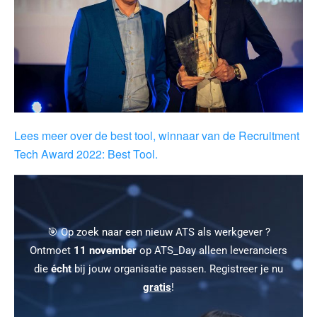
Lees meer over de best tool, winnaar van de Recruitment
Tech Award 2022: Best Tool.
🎯 Op zoek naar een nieuw ATS als werkgever ?
Ontmoet
11 november
op ATS_Day alleen leveranciers
die
écht
bij jouw organisatie passen. Registreer je nu
gratis
!