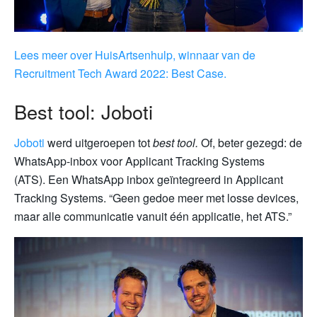
Lees meer over HuisArtsenhulp, winnaar van de
Recruitment Tech Award 2022: Best Case.
Best tool: Joboti
Joboti
werd uitgeroepen tot
best tool.
Of, beter gezegd: de
WhatsApp-inbox voor Applicant Tracking Systems
(ATS). Een WhatsApp inbox geïntegreerd in Applicant
Tracking Systems. “Geen gedoe meer met losse devices,
maar alle communicatie vanuit één applicatie, het ATS.”