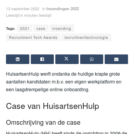
13 september 2022
in
Inzendingen 2022
Leestijd:4 minuten leestijd
Tags:
2021
case
inzending
Recruitment Tech Awards
recruitmenttechnologie
HuisartsenHulp werft ondanks de huidige krapte grote
aantallen kandidaten m.b.v. een eigen werkplatform en
een laagdrempelige online onboarding.
Case van HuisartsenHulp
Omschrijving van de case
HuisartsenHulp (HH) heeft sinds de oprichting in 2009 de