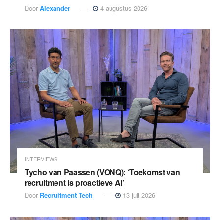
Door
Alexander
4 augustus 2026
INTERVIEWS
Tycho van Paassen (VONQ): ‘Toekomst van
recruitment is proactieve AI’
Door
Recruitment Tech
13 juli 2026