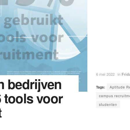
6 mei 2022
in
Frid
n bedrijven
Tags:
Aptitude R
 tools voor
campus recruitm
studenten
t