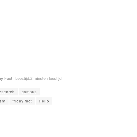
ay Fact
Leestijd:2 minuten leestijd
esearch
campus
ent
friday fact
Hello