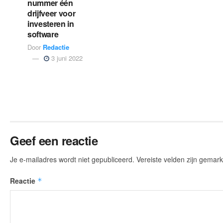
nummer één
drijfveer voor
investeren in
software
Door
Redactie
3 juni 2022
Geef een reactie
Je e-mailadres wordt niet gepubliceerd.
Vereiste velden zijn gema
Reactie
*