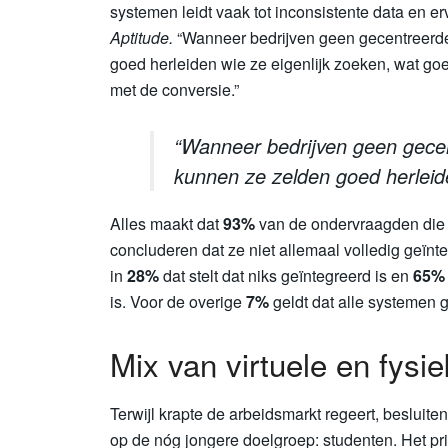
systemen leidt vaak tot inconsistente data en e
Aptitude.
“Wanneer bedrijven geen gecentreerd
goed herleiden wie ze eigenlijk zoeken, wat goe
met de conversie.”
“Wanneer bedrijven geen gece
kunnen ze zelden goed herleide
Alles maakt dat
93%
van de ondervraagden die
concluderen dat ze niet allemaal volledig geïnte
in
28%
dat stelt dat niks geïntegreerd is en
65%
is. Voor de overige
7%
geldt dat alle systemen g
Mix van virtuele en fysi
Terwijl krapte de arbeidsmarkt regeert, besluite
op de nóg jongere doelgroep: studenten. Het pr