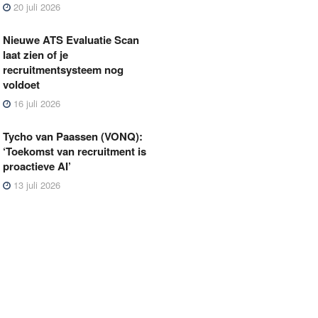
20 juli 2026
Nieuwe ATS Evaluatie Scan
laat zien of je
recruitmentsysteem nog
voldoet
16 juli 2026
Tycho van Paassen (VONQ):
‘Toekomst van recruitment is
proactieve AI’
13 juli 2026