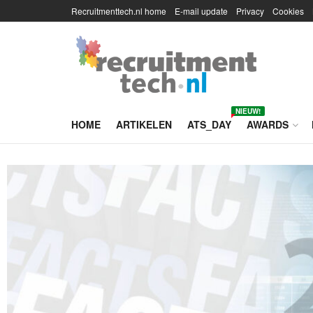
Recruitmenttech.nl home
E-mail update
Privacy
Cookies
NIEUW!
HOME
ARTIKELEN
ATS_DAY
AWARDS