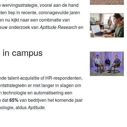
e wervingsstrategie, vooral aan de hand
n liep in recente, coronagevulde jaren
en nu kijkt naar een combinatie van
 nieuw onderzoek van
Aptitude Research
en
n in campus
de talent-acquisitie of HR-respondenten.
ntstrategieën er niet langer in slagen om
en technologie en automatisering een
in dat
65%
van bedrijven het komende jaar
nologie, aldus
Aptitude.