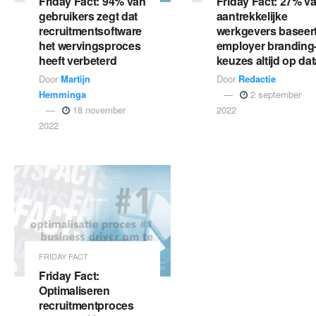
Friday Fact: 94% van
Friday Fact: 27% v
gebruikers zegt dat
aantrekkelijke
recruitmentsoftware
werkgevers baseer
het wervingsproces
employer branding
heeft verbeterd
keuzes altijd op da
Door
Martijn
Door
Redactie
Hemminga
2 september
18 november
2022
2022
FRIDAY FACT
Friday Fact:
Optimaliseren
recruitmentproces