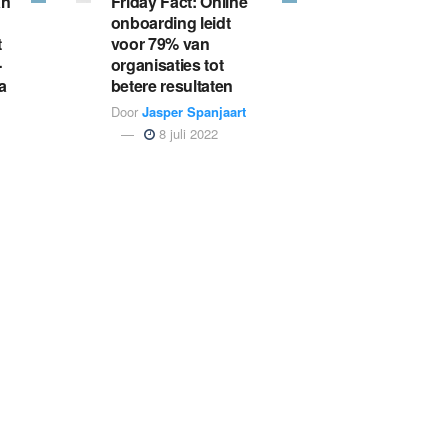
an
Friday Fact: Online
onboarding leidt
t
voor 79% van
-
organisaties tot
ta
betere resultaten
Door
Jasper Spanjaart
8 juli 2022