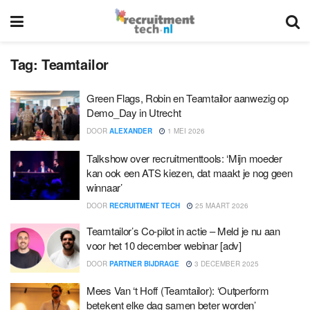
Tag:
Teamtailor
Green Flags, Robin en Teamtailor aanwezig op
Demo_Day in Utrecht
DOOR
ALEXANDER
1 MEI 2026
Talkshow over recruitmenttools: ‘Mijn moeder
kan ook een ATS kiezen, dat maakt je nog geen
winnaar’
DOOR
RECRUITMENT TECH
25 MAART 2026
Teamtailor’s Co-pilot in actie – Meld je nu aan
voor het 10 december webinar [adv]
DOOR
PARTNER BIJDRAGE
3 DECEMBER 2025
Mees Van ‘t Hoff (Teamtailor): ‘Outperform
betekent elke dag samen beter worden’