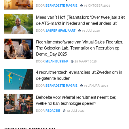
DOOR
BERNADETTE MAGRIÉ
16 OKTOBER 2025
Mees van ’t Hoff (Teamtailor): ‘Over twee jaar ziet
de ATS-markt in Nederland er heel anders uit’
DOOR
JASPER SPANJAART
16 JULI 2025
Recruitmentsoftware van Virtual Sales Recruiter,
The Selection Lab, Teamtailor en Recruition op
Demo_Day 2025
DOOR
MILAN BUSSINK
28 MAART 2025
4 recruitmenttech leveranciers uit Zweden om in
de gaten te houden
DOOR
BERNADETTE MAGRIÉ
16 JANUARI 2024
Behoefte voor referral recruitment neemt toe;
welke rol kan technologie spelen?
DOOR
REDACTIE
12 JULI 2023