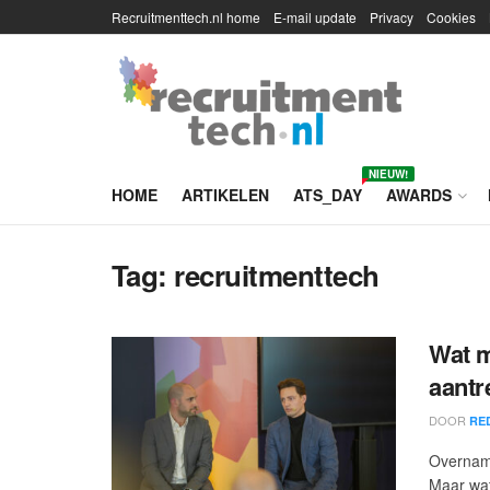
Recruitmenttech.nl home
E-mail update
Privacy
Cookies
NIEUW!
HOME
ARTIKELEN
ATS_DAY
AWARDS
Tag:
recruitmenttech
Wat m
aantr
DOOR
RE
Overname
Maar wat 