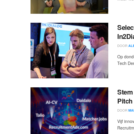
Selec
In2Di
DOOR
AL
Op donde
Tech Dem
Stem 
Pitch
DOOR
MA
Vijf inn
Recruitm