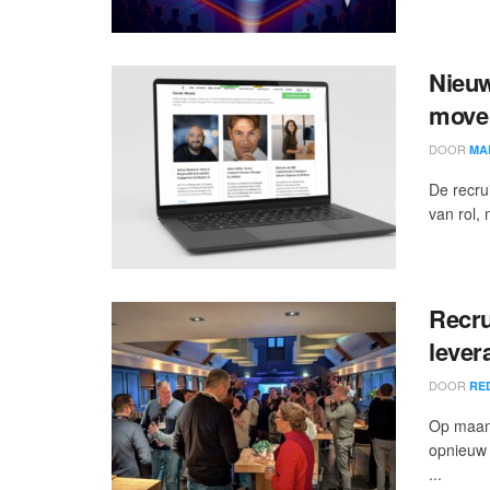
Nieuw
move 
DOOR
MA
De recru
van rol, 
Recru
lever
DOOR
RE
Op maand
opnieuw 
...