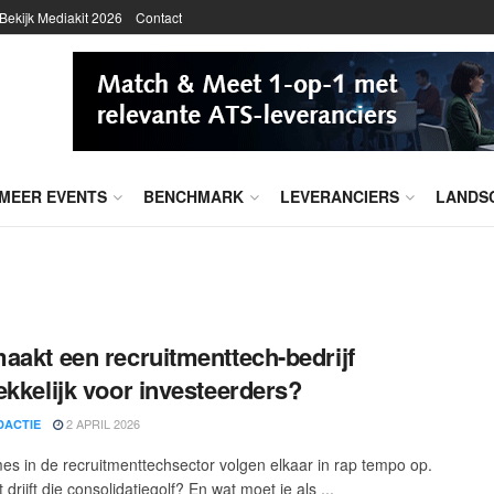
Bekijk Mediakit 2026
Contact
MEER EVENTS
BENCHMARK
LEVERANCIERS
LANDS
aakt een recruitmenttech-bedrijf
ekkelijk voor investeerders?
2 APRIL 2026
DACTIE
s in de recruitmenttechsector volgen elkaar in rap tempo op.
drijft die consolidatiegolf? En wat moet je als ...