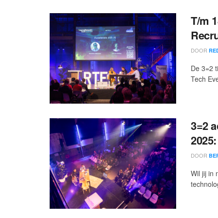
T/m 1
Recru
DOOR
RE
De 3=2 t
Tech Eve
3=2 a
2025:
DOOR
BE
Wil jij 
technolo