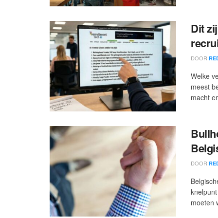
Dit z
recru
DOOR
RE
Welke ve
meest be
macht en
Bullh
Belgi
DOOR
RE
Belgisch
knelpunt 
moeten w