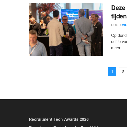
Deze 
tijde
DOOR
MI
Op donde
editie v
meer ...
1
2
Recruitment Tech Awards 2026