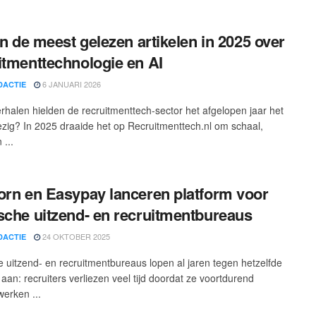
ijn de meest gelezen artikelen in 2025 over
itmenttechnologie en AI
6 JANUARI 2026
DACTIE
rhalen hielden de recruitmenttech-sector het afgelopen jaar het
zig? In 2025 draaide het op Recruitmenttech.nl om schaal,
 ...
orn en Easypay lanceren platform voor
sche uitzend- en recruitmentbureaus
24 OKTOBER 2025
DACTIE
e uitzend- en recruitmentbureaus lopen al jaren tegen hetzelfde
aan: recruiters verliezen veel tijd doordat ze voortdurend
erken ...