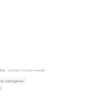
ghts
Leestijd:3 minuten leestijd
cial intelligence
I