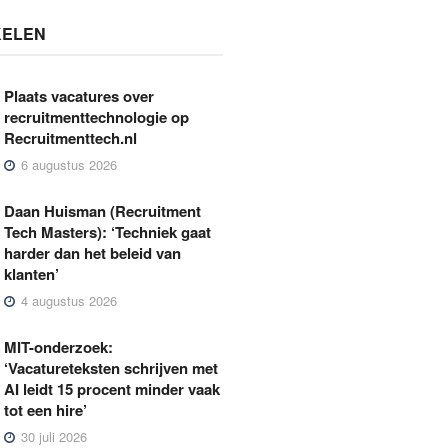
KELEN
Plaats vacatures over
recruitmenttechnologie op
Recruitmenttech.nl
6 augustus 2026
Daan Huisman (Recruitment
Tech Masters): ‘Techniek gaat
harder dan het beleid van
klanten’
4 augustus 2026
MIT-onderzoek:
‘Vacatureteksten schrijven met
AI leidt 15 procent minder vaak
tot een hire’
30 juli 2026