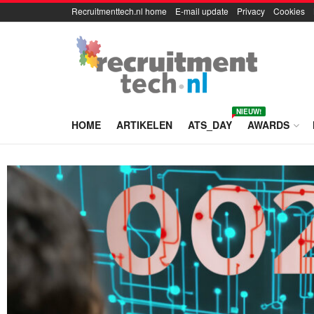
Recruitmenttech.nl home
E-mail update
Privacy
Cookies
NIEUW!
HOME
ARTIKELEN
ATS_DAY
AWARDS