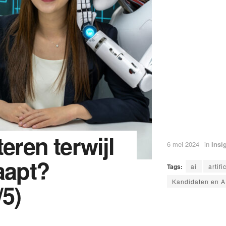
teren terwijl
6 mei 2024
in
Insi
aapt?
Tags:
ai
artifi
Kandidaten en A
/5)