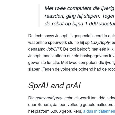
Met twee computers die ijveri
raasden, ging hij slapen. Teg
de robot op bijna 1.000 vacatur
De tech-savvy Joseph is gespecialiseerd in aut
wat online speurwerk stuitte hij op
LazyApply,
ee
genaamd
JobGPT.
De tool belooft ‘met één klik
Joseph moest alleen enkele basisgegevens invo
gewenste functie. Met twee computers die ijveri
slapen. Tegen de volgende ochtend had de robot
SprAI and prAI
Die
spray and pray
-techniek wordt inmiddels d
daar Sonara, dat een volledig geautomatiseerde
het platform 5.000 gebruikers,
aldus initiatiefn