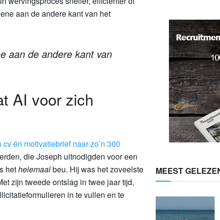
 wervingsproces sneller, efficiënter óf
gene aan de andere kant van het
ne aan de andere kant van
t AI voor zich
n cv én motivatiebrief naar zo’n 300
eerden, die Joseph uitnodigden voor een
s het
helemaal
beu. Hij was het zoveelste
MEEST GELEZE
et zijn tweede ontslag in twee jaar tijd,
icitatieformulieren in te vullen en te