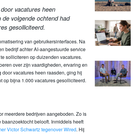
g door vacatures heen
en de volgende ochtend had
es gesolliciteerd.
omatisering van gebruikersinterfaces. Na
n bedrijf achter AI-aangestuurde service
’ te solliciteren op duizenden vacatures.
eren over zijn vaardigheden, ervaring en
g door vacatures heen raasden, ging hij
 op bijna 1.000 vacatures gesolliciteerd.
oor meerdere bedrijven aangeboden. Zo is
 baanzoektocht belooft. Inmiddels heeft
emer Victor Schwartz tegenover Wired
. Hij