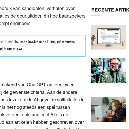
I-gebruik van kandidaten: verhalen over
RECENTE ARTI
itaties de deur uitdoen én hoe baanzoekers
rompt engineers’.
l trends, praktische inzichten, interviews
el hem nu
➡️
uikmakend van ChatGPT om een cv en
bij de gewenste criteria. Aan de andere
es inzet om de AI-gevulde sollicitaties te
 Is het nog steeds een spel tussen
tsverdeel ontstaan, met AI als de
oud aan artikelen hebben geschreven over