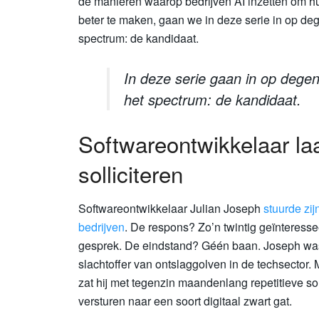
de manieren waarop bedrijven AI inzetten om hun
beter te maken, gaan we in deze serie in op de
spectrum: de kandidaat.
In deze serie gaan in op dege
het spectrum: de kandidaat.
Softwareontwikkelaar laa
solliciteren
Softwareontwikkelaar Julian Joseph
stuurde zij
bedrijven
. De respons? Zo’n twintig geïnteress
gesprek. De eindstand? Géén baan. Joseph wa
slachtoffer van ontslaggolven in de techsector. M
zat hij met tegenzin maandenlang repetitieve soll
versturen naar een soort digitaal zwart gat.