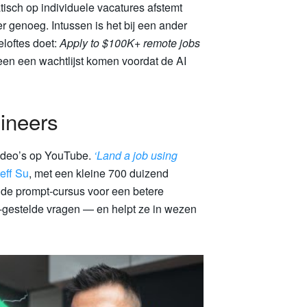
tisch op individuele vacatures afstemt
r genoeg. Intussen is het bij een ander
beloftes doet:
Apply to $100K+ remote jobs
een een wachtlijst komen voordat de AI
gineers
video’s op YouTube.
‘Land a job using
eff Su
, met een kleine 700 duizend
de prompt-cursus voor een betere
t-gestelde vragen — en helpt ze in wezen