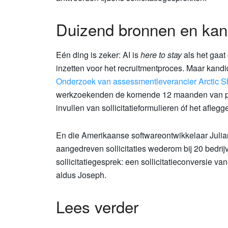
Duizend bronnen en kan
Eén ding is zeker: AI is
here to stay
als het gaa
inzetten voor het recruitmentproces. Maar kandi
Onderzoek van assessmentleverancier Arctic S
werkzoekenden de komende 12 maanden van pla
invullen van sollicitatieformulieren óf het afle
En die Amerikaanse softwareontwikkelaar Julia
aangedreven sollicitaties wederom bij 20 bedrijv
sollicitatiegesprek: een sollicitatieconversie va
aldus Joseph.
Lees verder