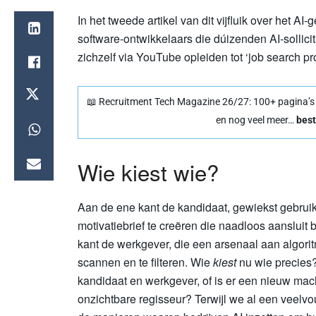
In het tweede artikel van dit vijfluik over het A
software-ontwikkelaars die dúizenden AI-sollic
zichzelf via YouTube opleiden tot ‘job search p
📖 Recruitment Tech Magazine 26/27: 100+ pagina’s vo
en nog veel meer…
best
Wie kiest wie?
Aan de ene kant de kandidaat, gewiekst gebr
motivatiebrief te creëren die naadloos aansluit 
kant de werkgever, die een arsenaal aan algoritm
scannen en te filteren. Wie
kiest
nu wie precies?
kandidaat en werkgever, of is er een nieuw mach
onzichtbare regisseur? Terwijl we al een veelv