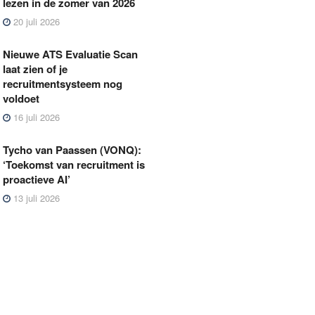
lezen in de zomer van 2026
20 juli 2026
Nieuwe ATS Evaluatie Scan
laat zien of je
recruitmentsysteem nog
voldoet
16 juli 2026
Tycho van Paassen (VONQ):
‘Toekomst van recruitment is
proactieve AI’
13 juli 2026