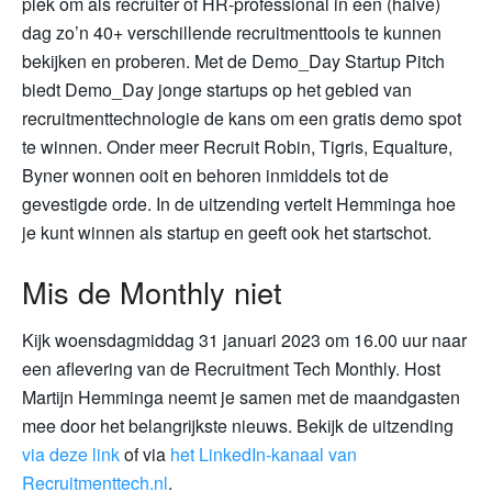
plek om als recruiter of HR-professional in een (halve)
dag zo’n 40+ verschillende recruitmenttools te kunnen
bekijken en proberen. Met de Demo_Day Startup Pitch
biedt Demo_Day jonge startups op het gebied van
recruitmenttechnologie de kans om een gratis demo spot
te winnen. Onder meer Recruit Robin, Tigris, Equalture,
Byner wonnen ooit en behoren inmiddels tot de
gevestigde orde. In de uitzending vertelt Hemminga hoe
je kunt winnen als startup en geeft ook het startschot.
Mis de Monthly niet
Kijk woensdagmiddag 31 januari 2023 om 16.00 uur naar
een aflevering van de Recruitment Tech Monthly. Host
Martijn Hemminga neemt je samen met de maandgasten
mee door het belangrijkste nieuws. Bekijk de uitzending
via deze link
of via
het LinkedIn-kanaal van
Recruitmenttech.nl
.