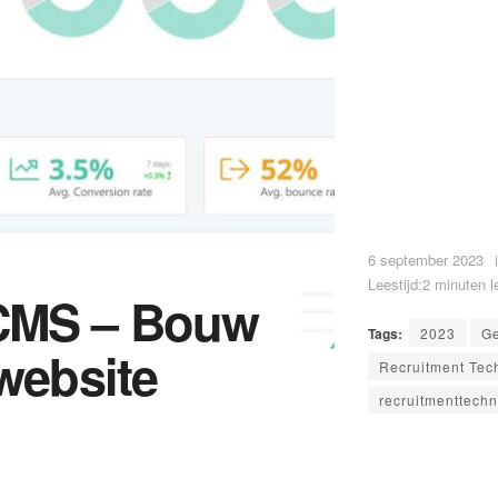
6 september 2023
Leestijd:2 minuten l
 CMS – Bouw
Tags:
2023
Ge
 website
Recruitment Tec
recruitmenttechn