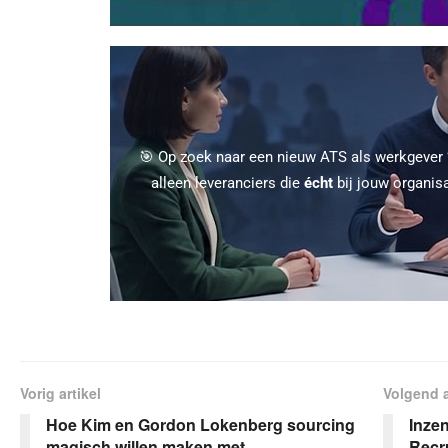
🎯 Op zoek naar een nieuw ATS als werkgever
alleen leveranciers die
écht
bij jouw organis
Vorig artikel
Volgend a
Hoe Kim en Gordon Lokenberg sourcing
Inze
magisch willen maken met
Recr