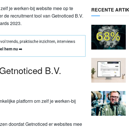
 zelf je werken-bij website mee op te
RECENTE ARTI
er de recruitment tool van Getnoticed B.V.
ards 2023.
l trends, praktische inzichten, interviews
el hem nu
➡️
 Getnoticed B.V.
kelijke platform om zelf je werken-bij
ezen doordat Getnoticed er websites mee