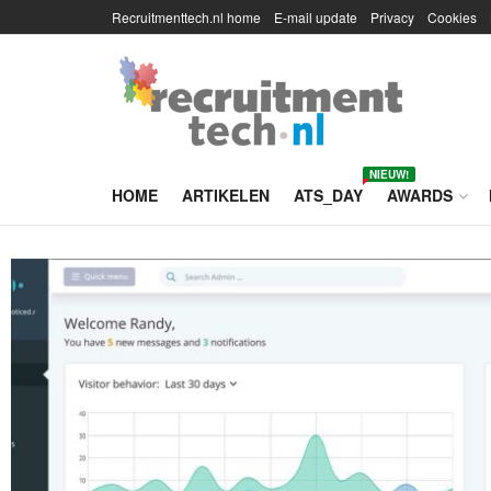
Recruitmenttech.nl home
E-mail update
Privacy
Cookies
NIEUW!
HOME
ARTIKELEN
ATS_DAY
AWARDS