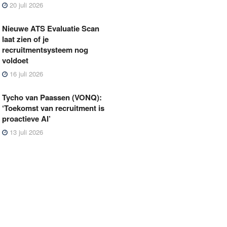
20 juli 2026
Nieuwe ATS Evaluatie Scan
laat zien of je
recruitmentsysteem nog
voldoet
16 juli 2026
Tycho van Paassen (VONQ):
‘Toekomst van recruitment is
proactieve AI’
13 juli 2026