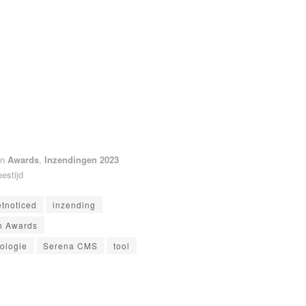
in
Awards
,
Inzendingen 2023
eestijd
tnoticed
inzending
h Awards
ologie
Serena CMS
tool