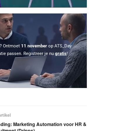
 ? Ontmoet
11 november
op ATS_Day
atie passen. Registreer je nu
gratis
!
rtikel
nding: Marketing Automation voor HR &
uitment (Dripps)