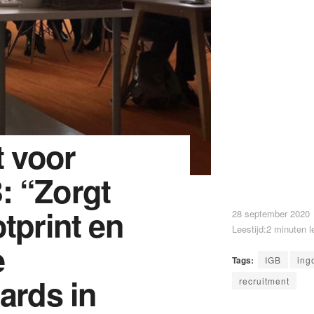
t voor
: “Zorgt
tprint en
28 september 2020
Leestijd:2 minuten l
e
Tags:
IGB
ing
ards in
recruitment