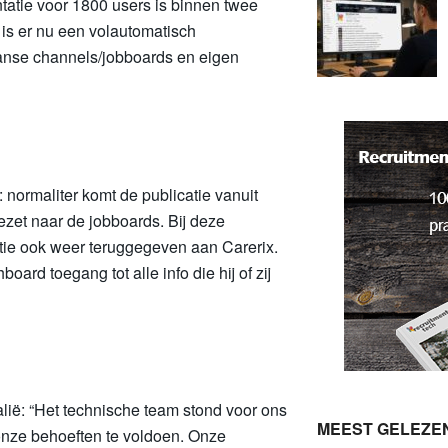
atie voor 1800 users is binnen twee
is er nu een volautomatisch
iaanse channels/jobboards en eigen
 normaliter komt de publicatie vanuit
zet naar de jobboards. Bij deze
atie ook weer teruggegeven aan Carerix.
ard toegang tot alle info die hij of zij
lië: “Het technische team stond voor ons
MEEST GELEZE
onze behoeften te voldoen. Onze