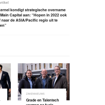
rtikel
kernel kondigt strategische overname
 Main Capital aan: “Hopen in 2022 ook
f naar de ASIA/Pacific regio uit te
den”
ZAKENNIEUWS
-
Grade en Talentech
vormen na fusie