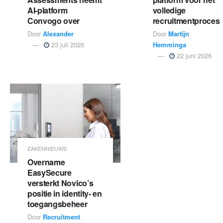
AI-platform
volledige
Convogo over
recruitmentproces
Door
Alexander
Door
Martijn
23 juli 2026
Hemminga
22 juni 2026
ZAKENNIEUWS
Overname
EasySecure
versterkt Novico’s
positie in identity- en
toegangsbeheer
Door
Recruitment