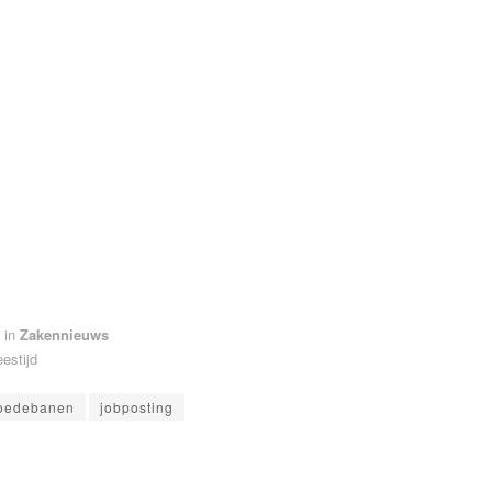
in
Zakennieuws
eestijd
oedebanen
jobposting