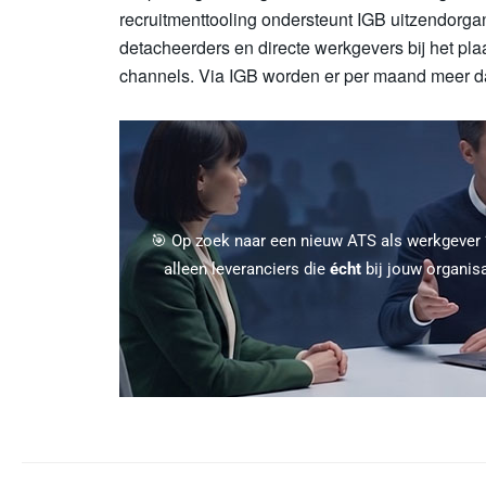
recruitmenttooling ondersteunt IGB uitzendorgan
detacheerders en directe werkgevers bij het pl
channels. Via IGB worden er per maand meer da
🎯 Op zoek naar een nieuw ATS als werkgever
alleen leveranciers die
écht
bij jouw organis