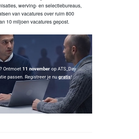
isaties, werving- en selectiebureaus,
aatsen van vacatures over ruim 800
n 10 miljoen vacatures gepost.
 ? Ontmoet
11 november
op ATS_Day
atie passen. Registreer je nu
gratis
!