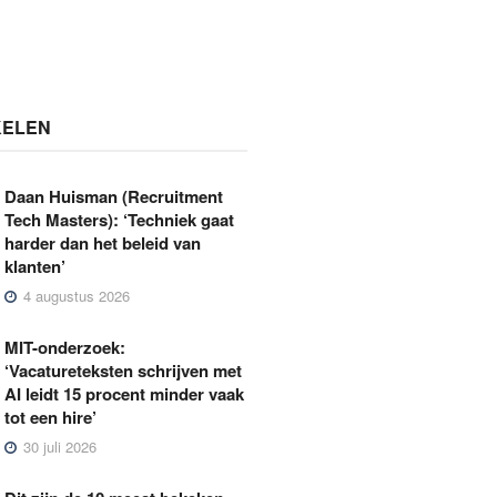
KELEN
Daan Huisman (Recruitment
Tech Masters): ‘Techniek gaat
harder dan het beleid van
klanten’
4 augustus 2026
MIT-onderzoek:
‘Vacatureteksten schrijven met
AI leidt 15 procent minder vaak
tot een hire’
30 juli 2026