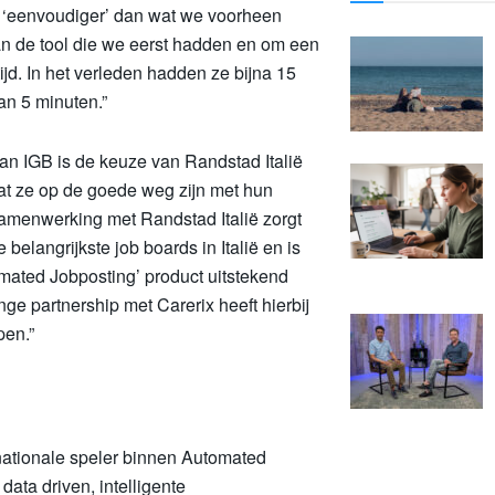
n ‘eenvoudiger’ dan wat we voorheen
an de tool die we eerst hadden en om een
ijd. In het verleden hadden ze bijna 15
an 5 minuten.”
an IGB is de keuze van Randstad Italië
at ze op de goede weg zijn met hun
 samenwerking met Randstad Italië zorgt
 belangrijkste job boards in Italië en is
omated Jobposting’ product uitstekend
nge partnership met Carerix heeft hierbij
pen.”
rnationale speler binnen Automated
ata driven, intelligente