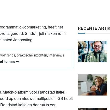
rogrammatic Jobmarketing, heeft het
RECENTE ARTI
vol afgerond. Sinds 1 juli maken ruim
tomated Jobposting.
l trends, praktische inzichten, interviews
el hem nu
➡️
& Match-platform voor Randstad Italië.
nteerd op een nieuwe multiposter. IGB heeft
Randstad Italië en daaruit is een