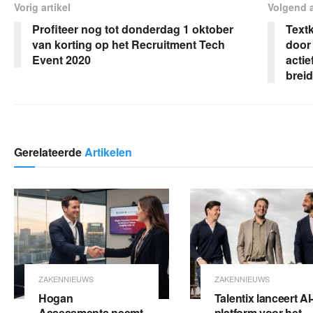
Vorig artikel
Volgend a
Profiteer nog tot donderdag 1 oktober
Text
van korting op het Recruitment Tech
door
Event 2020
actie
brei
Gerelateerde
Artikelen
ZAKENNIEUWS
ZAKENNIEUWS
Hogan
Talentix lanceert AI
Assessments neemt
platform voor het