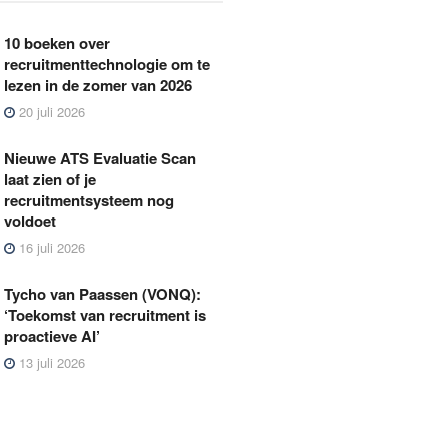
10 boeken over
recruitmenttechnologie om te
lezen in de zomer van 2026
20 juli 2026
Nieuwe ATS Evaluatie Scan
laat zien of je
recruitmentsysteem nog
voldoet
16 juli 2026
Tycho van Paassen (VONQ):
‘Toekomst van recruitment is
proactieve AI’
13 juli 2026