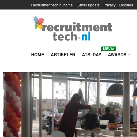
Recruitmenttech.nl home
E-mail update
Privacy
Cookies
NIEUW!
HOME
ARTIKELEN
ATS_DAY
AWARDS