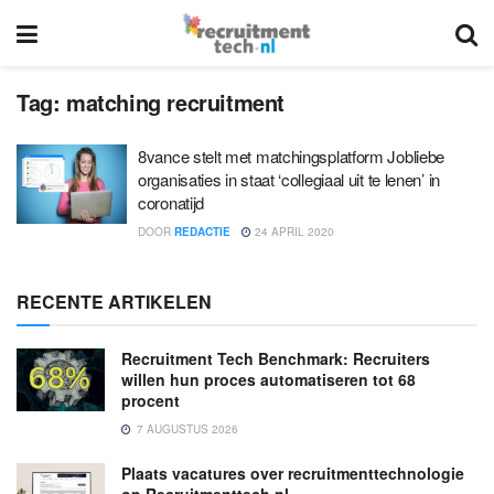
Tag:
matching recruitment
8vance stelt met matchingsplatform Jobliebe
organisaties in staat ‘collegiaal uit te lenen’ in
coronatijd
DOOR
REDACTIE
24 APRIL 2020
RECENTE ARTIKELEN
Recruitment Tech Benchmark: Recruiters
willen hun proces automatiseren tot 68
procent
7 AUGUSTUS 2026
Plaats vacatures over recruitmenttechnologie