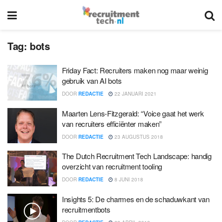
Tag:
bots
Friday Fact: Recruiters maken nog maar weinig
gebruik van AI bots
DOOR
REDACTIE
22 JANUARI 2021
Maarten Lens-Fitzgerald: “Voice gaat het werk
van recruiters efficiënter maken”
DOOR
REDACTIE
23 AUGUSTUS 2018
The Dutch Recruitment Tech Landscape: handig
overzicht van recruitment tooling
DOOR
REDACTIE
8 JUNI 2018
Insights 5: De charmes en de schaduwkant van
recruitmentbots