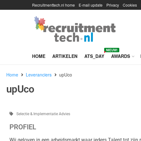
Recruitmenttech.nl home
E-mail update
Privacy
Cookies
NIEUW!
HOME
ARTIKELEN
ATS_DAY
AWARDS
Home
Leveranciers
upUco
upUco
Selectie & Implementatie Advies
PROFIEL
Wij geloven in een arbeidsmarkt waar ieders Talent tot zijn