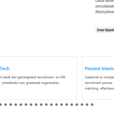
Deze lever
onvoldoen
Recruitme
Over klan
Tech
Prezent Intern
ch biedt één geïntegreerd recruitment- en HR-
Careernet is comple
, ontwikkeld voor groeiende organisaties.
recruitment proces. 
matching, effectiev
1
2
3
4
5
6
7
8
9
10
11
12
13
14
15
16
17
18
19
20
21
2