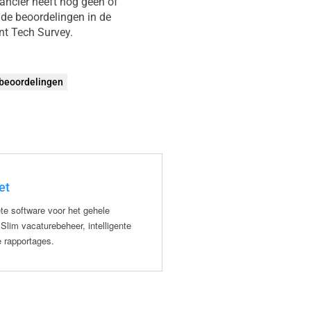
ancier heeft nog geen of
de beoordelingen in de
nt Tech Survey.
tbeoordelingen
et
Jaicob
te software voor het gehele
Maximaliseer je recruitmentres
Slim vacaturebeheer, intelligente
AI. Beheer kandidaten en vacat
e rapportages.
2
23
24
25