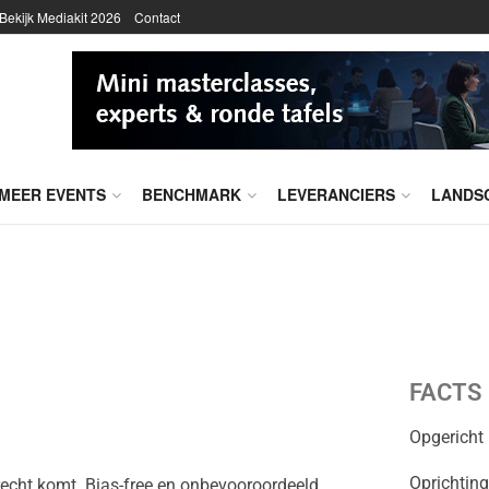
Bekijk Mediakit 2026
Contact
MEER EVENTS
BENCHMARK
LEVERANCIERS
LANDS
FACTS
Opgericht 
Oprichtin
 recht komt. Bias-free en onbevooroordeeld.