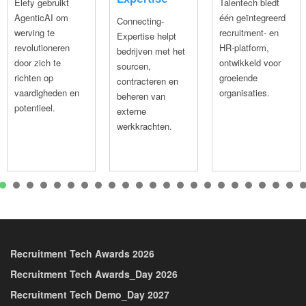
Elefy gebruikt
Talentech biedt
AgenticAI om
één geïntegreerd
Connecting-
werving te
recruitment- en
Expertise helpt
revolutioneren
HR-platform,
bedrijven met het
door zich te
ontwikkeld voor
sourcen,
richten op
groeiende
contracteren en
vaardigheden en
organisaties.
beheren van
potentieel.
externe
werkkrachten.
1
2
3
4
5
6
7
8
9
10
11
12
13
14
15
16
1
Recruitment Tech Awards 2026
Recruitment Tech Awards_Day 2026
Recruitment Tech Demo_Day 2027