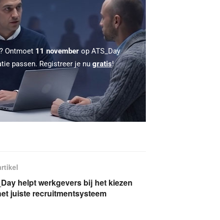
 ? Ontmoet
11 november
op ATS_Day
atie passen. Registreer je nu
gratis
!
rtikel
Day helpt werkgevers bij het kiezen
et juiste recruitmentsysteem