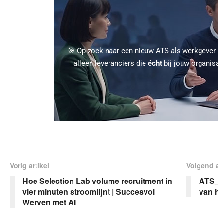
🎯 Op zoek naar een nieuw ATS als werkgever
alleen leveranciers die
écht
bij jouw organis
Vorig artikel
Volgend a
Hoe Selection Lab volume recruitment in
ATS_
vier minuten stroomlijnt | Succesvol
van h
Werven met AI