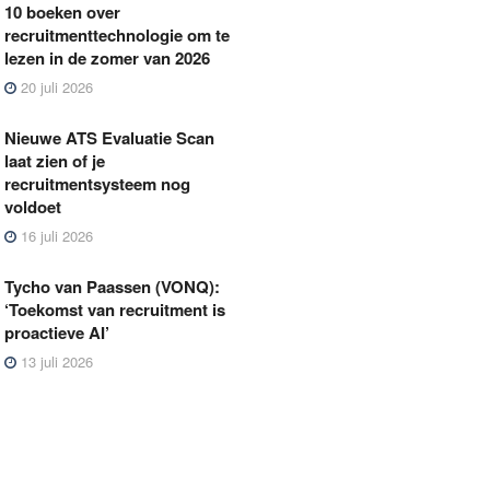
10 boeken over
recruitmenttechnologie om te
lezen in de zomer van 2026
20 juli 2026
Nieuwe ATS Evaluatie Scan
laat zien of je
recruitmentsysteem nog
voldoet
16 juli 2026
Tycho van Paassen (VONQ):
‘Toekomst van recruitment is
proactieve AI’
13 juli 2026