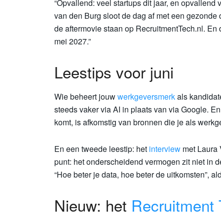
“Opvallend: veel startups dit jaar, en opvallen
van den Burg sloot de dag af met een gezonde do
de aftermovie staan op RecruitmentTech.nl. En d
mei 2027.”
Leestips voor juni
Wie beheert jouw
werkgeversmerk
als kandidat
steeds vaker via AI in plaats van via Google. E
komt, is afkomstig van bronnen die je als werkge
En een tweede leestip: het
interview
met Laura V
punt: het onderscheidend vermogen zit niet in de 
“Hoe beter je data, hoe beter de uitkomsten”, al
Nieuw: het
Recruitment 