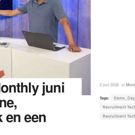
onthly juni
2 juni 2026
in
Mont
ne,
Tags:
Demo_Day
Recruitment Tec
 en een
Recruitment Tec