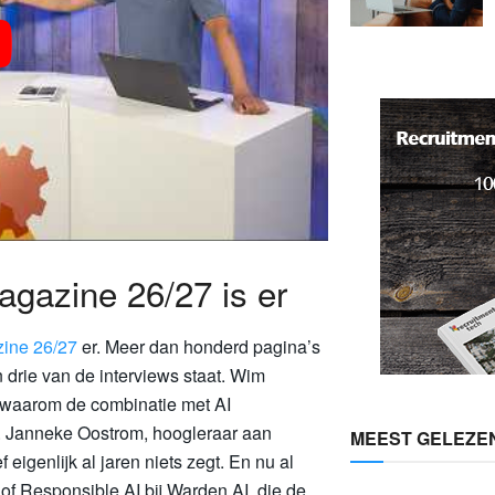
gazine 26/27 is er
ine 26/27
er. Meer dan honderd pagina’s
n drie van de interviews staat. Wim
 waarom de combinatie met AI
. Janneke Oostrom, hoogleraar aan
MEEST GELEZE
 eigenlijk al jaren niets zegt. En nu al
f Responsible AI bij Warden AI, die de