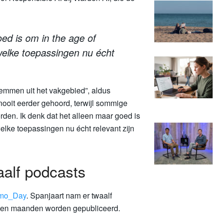
oed is om in
the age of
r welke toepassingen nu écht
temmen uit het vakgebied”, aldus
ooit eerder gehoord, terwijl sommige
den. Ik denk dat het alleen maar goed is
 welke toepassingen nu écht relevant zijn
aalf podcasts
mo_Day
. Spanjaart nam er twaalf
 en maanden worden gepubliceerd.