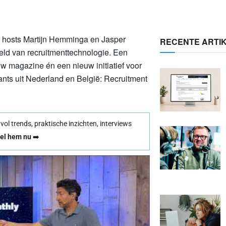
n hosts Martijn Hemminga en Jasper
RECENTE ARTI
eld van recruitmenttechnologie. Een
w magazine én een nieuw initiatief voor
tants uit Nederland en België: Recruitment
l trends, praktische inzichten, interviews
el hem nu
➡️