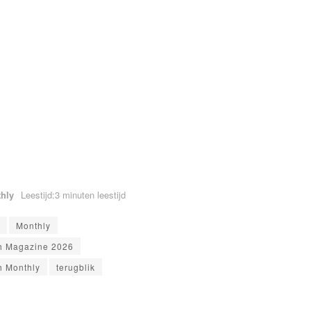
hly
Leestijd:3 minuten leestijd
Monthly
h Magazine 2026
h Monthly
terugblik