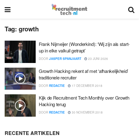
Tag:
growth
Frank Nijmeijer (Wonderkind): ‘Wij zijn als start-
up in elke valkuil getrapt’
DOOR
JASPER SPANJAART
23 JUNI 2026
Growth Hacking rekent af met ‘afhankelijkheid’
traditionele recruiter
DOOR
REDACTIE
17 DECEMBER 2018
Kijk de Recruitment Tech Monthly over Growth
Hacking terug
DOOR
REDACTIE
30 NOVEMBER 2018
RECENTE ARTIKELEN