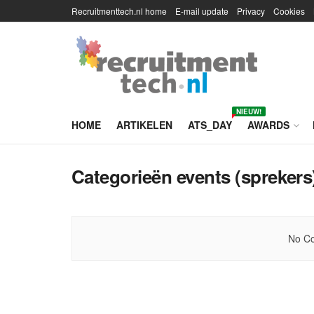
Recruitmenttech.nl home
E-mail update
Privacy
Cookies
NIEUW!
HOME
ARTIKELEN
ATS_DAY
AWARDS
Categorieën events (sprekers
No Co