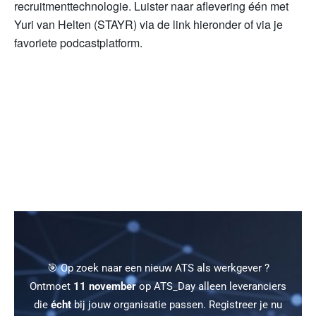
recruitmenttechnologie. Luister naar aflevering één met
Yuri van Helten (STAYR) via de link hieronder of via je
favoriete podcastplatform.
🎯 Op zoek naar een nieuw ATS als werkgever ?
Ontmoet
11 november
op ATS_Day alleen leveranciers
die
écht
bij jouw organisatie passen. Registreer je nu