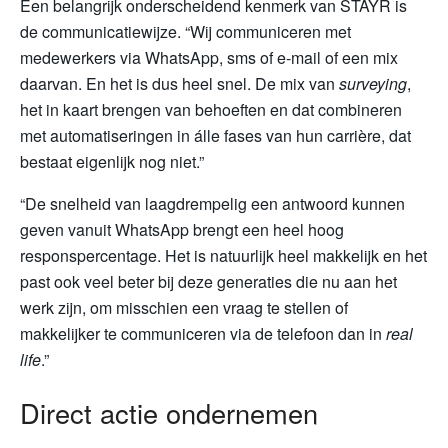
Een belangrijk onderscheidend kenmerk van STAYR is
de communicatiewijze. “Wij communiceren met
medewerkers via WhatsApp, sms of e-mail of een mix
daarvan. En het is dus heel snel. De mix van
surveying
,
het in kaart brengen van behoeften en dat combineren
met automatiseringen in álle fases van hun carrière, dat
bestaat eigenlijk nog niet.”
“De snelheid van laagdrempelig een antwoord kunnen
geven vanuit WhatsApp brengt een heel hoog
responspercentage. Het is natuurlijk heel makkelijk en het
past ook veel beter bij deze generaties die nu aan het
werk zijn, om misschien een vraag te stellen of
makkelijker te communiceren via de telefoon dan in
real
life
.”
Direct actie ondernemen