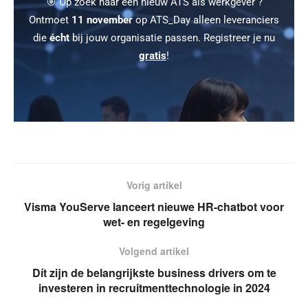
🎯 Op zoek naar een nieuw ATS als werkgever ?
Ontmoet
11 november
op ATS_Day alleen leveranciers
die
écht
bij jouw organisatie passen. Registreer je nu
gratis
!
Vorig artikel
Visma YouServe lanceert nieuwe HR-chatbot voor
wet- en regelgeving
Volgend artikel
Dít zijn de belangrijkste business drivers om te
investeren in recruitmenttechnologie in 2024