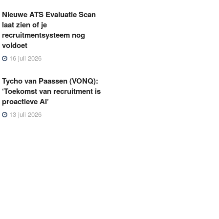
Nieuwe ATS Evaluatie Scan
laat zien of je
recruitmentsysteem nog
voldoet
16 juli 2026
Tycho van Paassen (VONQ):
‘Toekomst van recruitment is
proactieve AI’
13 juli 2026