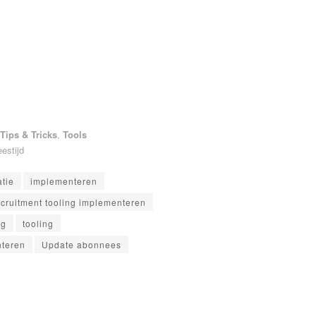
Tips & Tricks
,
Tools
eestijd
tie
implementeren
ecruitment tooling implementeren
ng
tooling
nteren
Update abonnees