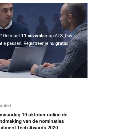
 ? Ontmoet
11 november
op ATS_Day
atie passen. Registreer je nu
gratis
!
rtikel
 maandag 19 oktober online de
ndmaking van de nominaties
uitment Tech Awards 2020