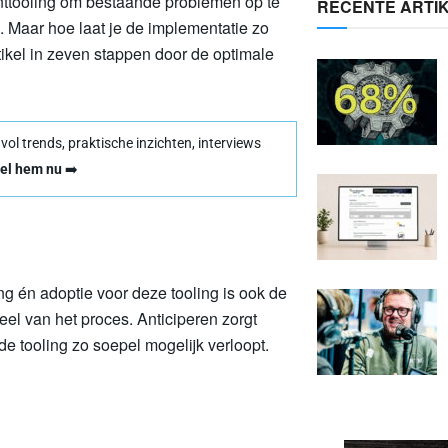
enttooling om bestaande problemen op te
RECENTE ARTI
n. Maar hoe laat je de implementatie zo
tikel in zeven stappen door de optimale
l trends, praktische inzichten, interviews
el hem nu
➡️
ng én adoptie voor deze tooling is ook de
el van het proces. Anticiperen zorgt
de tooling zo soepel mogelijk verloopt.