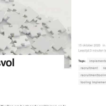
15 oktober 2020
in
Leestijd:3 minuten l
vol
Tags:
implementa
recruitment
r
recruitmenttooli
tooling impleme