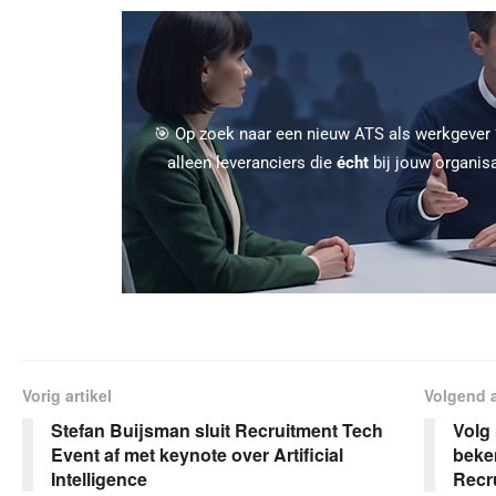
🎯 Op zoek naar een nieuw ATS als werkgever
alleen leveranciers die
écht
bij jouw organis
Vorig artikel
Volgend a
Stefan Buijsman sluit Recruitment Tech
Volg
Event af met keynote over Artificial
beke
Intelligence
Recr