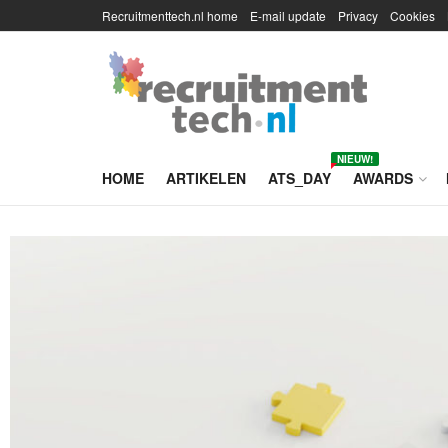
Recruitmenttech.nl home
E-mail update
Privacy
Cookies
NIEUW!
HOME
ARTIKELEN
ATS_DAY
AWARDS