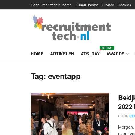
Recruitmenttech.nl home
E-mail update
Privacy
Cookies
NIEUW!
HOME
ARTIKELEN
ATS_DAY
AWARDS
Tag:
eventapp
Bekij
2022 
DOOR
RE
Morgen, d
event vo