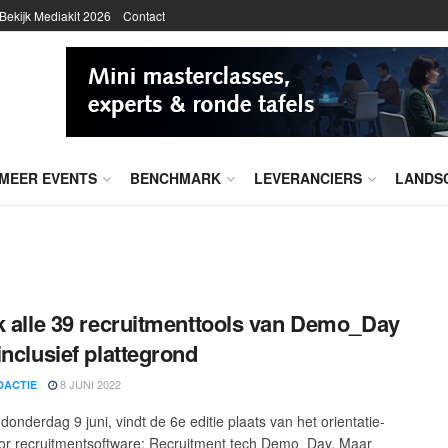
Bekijk Mediakit 2026
Contact
MEER EVENTS
BENCHMARK
LEVERANCIERS
LANDS
k alle 39 recruitmenttools van Demo_Day
inclusief plattegrond
8 JUNI 2022
DACTIE
onderdag 9 juni, vindt de 6e editie plaats van het orientatie-
or recruitmentsoftware: Recruitment tech Demo_Day. Maar