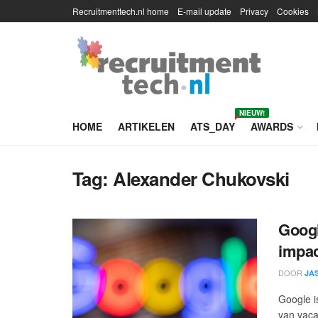
Recruitmenttech.nl home
E-mail update
Privacy
Cookies
NIEUW!
HOME
ARTIKELEN
ATS_DAY
AWARDS
Tag:
Alexander Chukovski
Googl
impac
DOOR
JA
Google i
van vacat