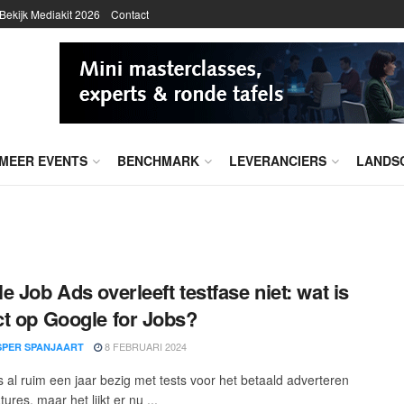
Bekijk Mediakit 2026
Contact
MEER EVENTS
BENCHMARK
LEVERANCIERS
LANDS
e Job Ads overleeft testfase niet: wat is
t op Google for Jobs?
8 FEBRUARI 2024
SPER SPANJAART
s al ruim een jaar bezig met tests voor het betaald adverteren
ures, maar het lijkt er nu ...